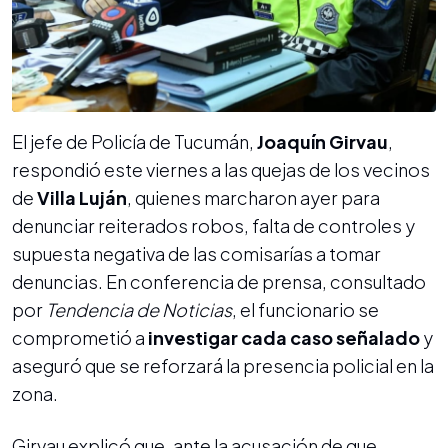
El jefe de Policía de Tucumán,
Joaquín Girvau
,
respondió este viernes a las quejas de los vecinos
de
Villa Luján
, quienes marcharon ayer para
denunciar reiterados robos, falta de controles y
supuesta negativa de las comisarías a tomar
denuncias. En conferencia de prensa, consultado
por
Tendencia de Noticias
, el funcionario se
comprometió a
investigar cada caso señalado
y
aseguró que se reforzará la presencia policial en la
zona.
Girvau explicó que, ante la acusación de que