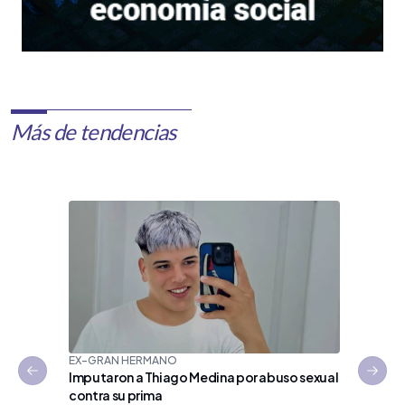
Más de tendencias
EX-GRAN HERMANO
Imputaron a Thiago Medina por abuso sexual
Previous slide
Next 
contra su prima