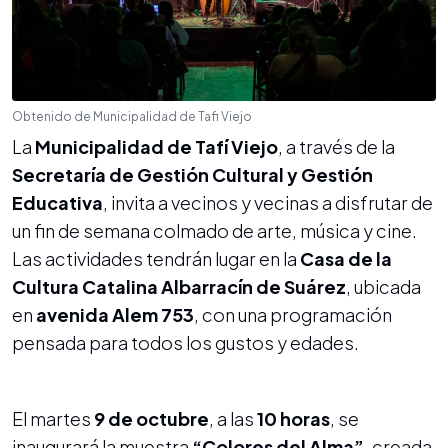
Obtenido de Municipalidad de Tafi Viejo
La
Municipalidad de Tafí Viejo
, a través de la
Secretaría de Gestión Cultural y Gestión
Educativa
, invita a vecinos y vecinas a disfrutar de
un fin de semana colmado de arte, música y cine.
Las actividades tendrán lugar en la
Casa de la
Cultura Catalina Albarracín de Suárez
, ubicada
en
avenida Alem 753
, con una programación
pensada para todos los gustos y edades.
El martes
9 de octubre
, a las
10 horas
, se
inaugurará la muestra
“Colores del Alma”
, creada