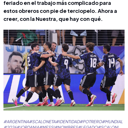
feriado en el trabajo más complicado para
estos obreros con pie de terciopelo. Ahora a
creer, con la Nuestra, que hay con qué.
#
ARGENTINA
#
SCALONETA
#
IDENTIDAD
#
POTRERO
#
MUNDIAL
#
2026
#
JORDANIA
#
MESSI
#
NOMBRES
#
LEGADO
#
SCALONI