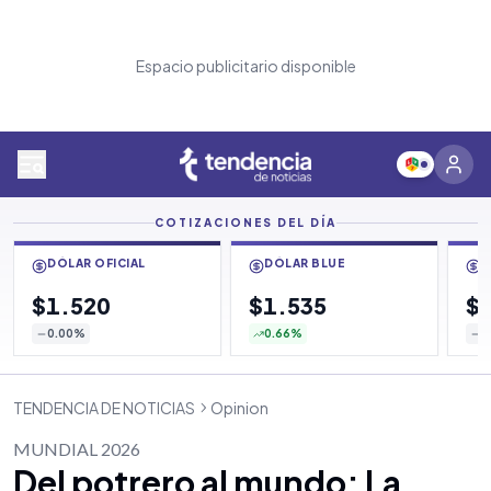
Espacio publicitario disponible
COTIZACIONES DEL DÍA
DÓLAR OFICIAL
DÓLAR BLUE
D
$1.520
$1.535
$
0.00
%
0.66
%
0
TENDENCIA DE NOTICIAS
Opinion
MUNDIAL 2026
Del potrero al mundo: La