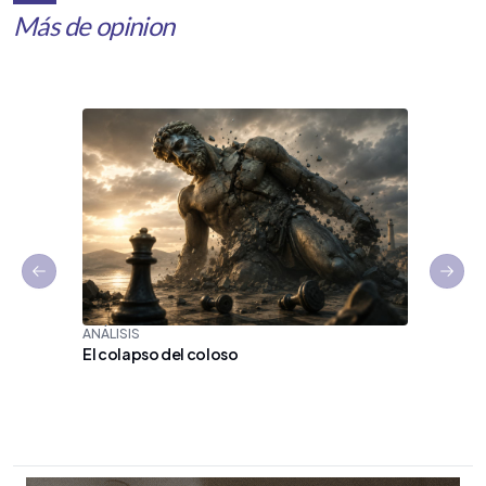
Más de opinion
Previous slide
Next 
ANÁLISIS
El colapso del coloso
OPINIÓN
De héroe