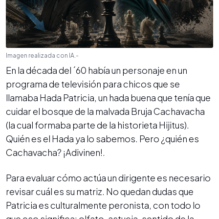
Imagen realizada con IA.-
En la década del ´60 había un personaje en un
programa de televisión para chicos que se
llamaba Hada Patricia, un hada buena que tenía que
cuidar el bosque de la malvada Bruja Cachavacha
(la cual formaba parte de la historieta Hijitus).
Quién es el Hada ya lo sabemos. Pero ¿quién es
Cachavacha? ¡Adivinen!.
Para evaluar cómo actúa un dirigente es necesario
revisar cuál es su matriz. No quedan dudas que
Patricia es culturalmente peronista, con todo lo
que eso significa: olfato, astucia, sentido de la