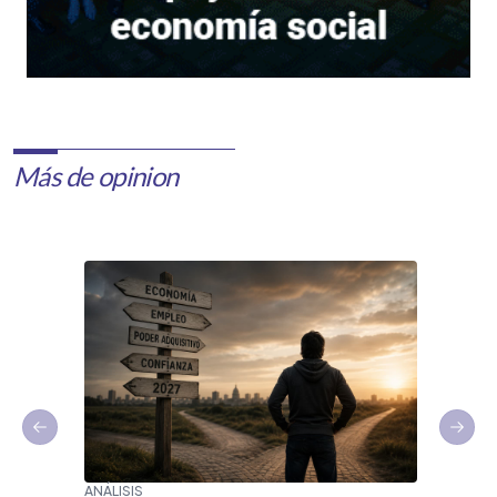
Más de opinion
Previous slide
Next 
ANÁLISIS