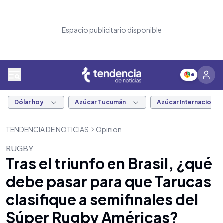
Espacio publicitario disponible
Dólar hoy
Azúcar Tucumán
Azúcar Internacional
TENDENCIA DE NOTICIAS
Opinion
RUGBY
Tras el triunfo en Brasil, ¿qué
debe pasar para que Tarucas
clasifique a semifinales del
Súper Rugby Américas?