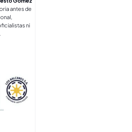
rnesto Gómez
oria antes de
CANCILLERÍA
ional,
Mariana Ron asumió al
icialistas ni
frente de la Dirección de
Asuntos Culturales de la
.
Cancillería
VISITA PAPAL
García Cuerva afirmó que la
visita del papa León XIV “va
a generar alegría y
entusiasmo” y será “una
caricia al alma”