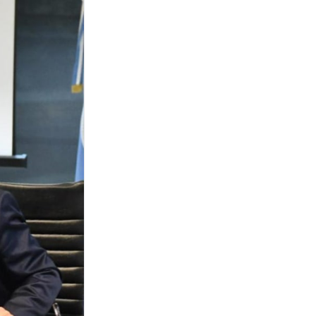
SESIÓN EN EL SENADO
Jaldo adelantó que las
senadoras tucumanas
votarán en contra de la
reforma de la Ley de Tierras
JORNADA DE PROTESTAS
Del ambientalismo al
feminismo: organizaciones