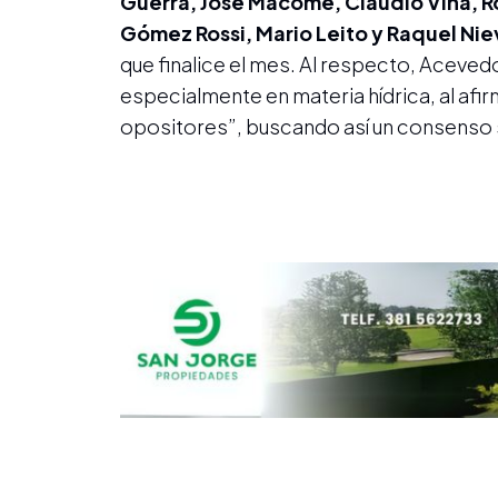
Guerra, José Macome, Claudio Viña, R
Gómez Rossi, Mario Leito y Raquel Nie
que finalice el mes. Al respecto, Acevedo
especialmente en materia hídrica, al afir
opositores”, buscando así un consenso s