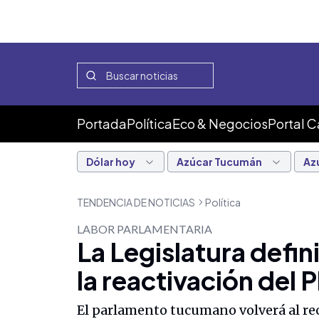
Portada
Política
Eco & Negocios
Portal 
Dólar hoy
Azúcar Tucumán
Az
TENDENCIA DE NOTICIAS
Política
LABOR PARLAMENTARIA
La Legislatura defin
la reactivación del 
El parlamento tucumano volverá al reci