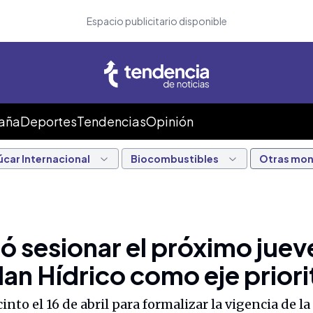
Espacio publicitario disponible
Caña
Deportes
Tendencias
Opinión
úcar Internacional
Biocombustibles
Otras mo
ió sesionar el próximo jue
Plan Hídrico como eje priori
nto el 16 de abril para formalizar la vigencia de l