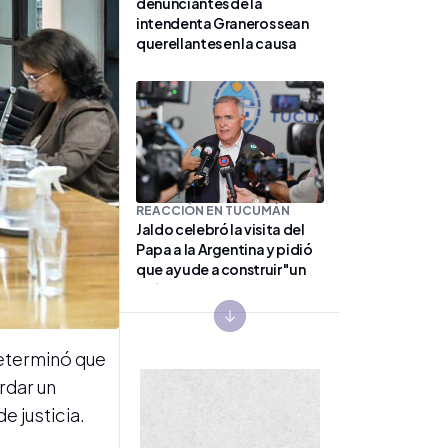
denunciantes de la
intendenta Graneros sean
querellantes en la causa
REACCIÓN EN TUCUMÁN
Jaldo celebró la visita del
Papa a la Argentina y pidió
que ayude a construir "un
país unido y sin grietas"
Next slide
determinó que
ordar un
e justicia.