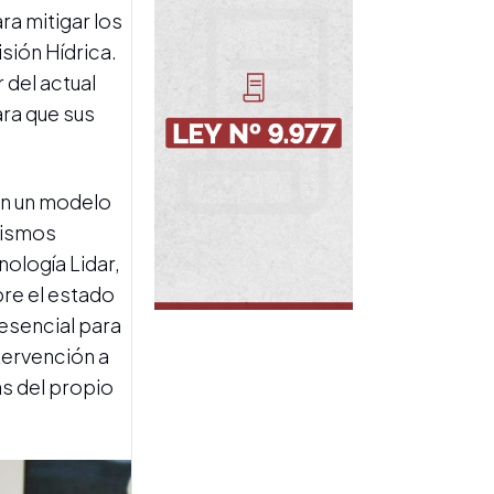
a mitigar los
DEBATE EN EL CONGRESO
sión Hídrica.
El Gobierno elimina la
cláusula de venta de tierras
 del actual
rurales a extranjeros tras
ara que sus
rechazo de gobernadores
aliados
en un modelo
nismos
nología Lidar,
bre el estado
 esencial para
DECLARACIÓN
tervención a
Facundo Moyano declaró
as del propio
ante la Justicia y negó haber
retenido a su pareja en el
departamento