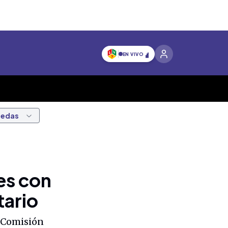
EN VIVO
nedas
ves con
tario
a Comisión