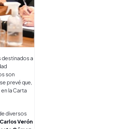
tucumanas rechazaron la
reforma de la Ley de Tierras
os destinados a
EL ARMADO OPOSITOR
dad
Catalán, duro con
Campero: "Que sea
os son
candidato a gobernador o
 se prevé que,
a presidente por donde
quiera"
en la Carta
de diversos
Carlos Verón