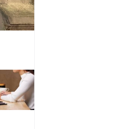
EN LA CAPITAL
Chahla presentó un menú
escolar sustentable y
respaldó proyectos
ambientales impulsados
por jóvenes
NOVIEMBRE
La probable agenda del
Papa León XIV en su visita a
la República Argentina