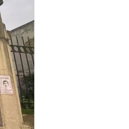
Para ampliar su casa, corrió
a su vecino, construyó un
portón con candado y se
quedó con su propiedad
LA DISTANCIA DEL ASESINO
El análisis de la balacera
podría complicar la
situación de Ricky Puenzo
en el juicio por Alejandra
Benítez