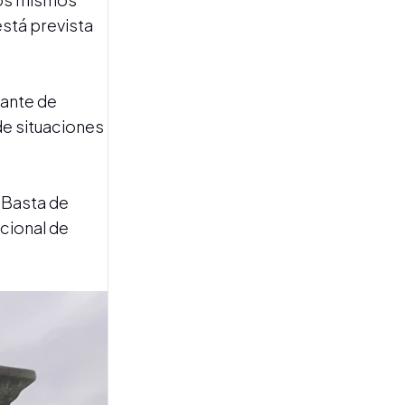
está prevista
dante de
de situaciones
CARTELERA
La cartelera de cine renueva
su oferta con producciones
 Basta de
internacionales y una cinta
acional de
filmada en Tucumán
VIOLENTA USURPACIÓN