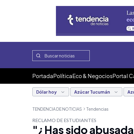
Portada
Política
Eco & Negocios
Portal 
Dólar hoy
Azúcar Tucumán
Az
TENDENCIA DE NOTICIAS
Tendencias
RECLAMO DE ESTUDIANTES
"¿Has sido abusada