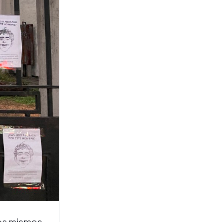
ESPECTÁCULOS
El cierre de gira de Rosalía:
la historia de engaño que
Taichu confesó sobre el
escenario
CASO LOAN
Caso Loan Peña: perros
rastreadores detectaron el
aroma del menor en los
vehículos de los acusados
los mismos