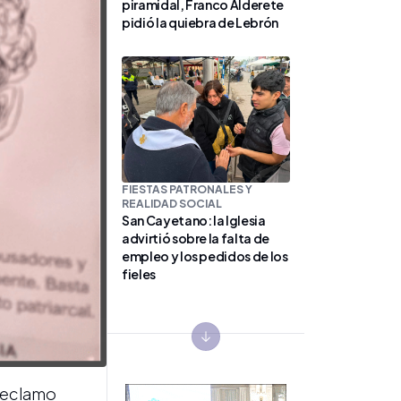
piramidal, Franco Alderete
pidió la quiebra de Lebrón
FIESTAS PATRONALES Y
REALIDAD SOCIAL
San Cayetano: la Iglesia
advirtió sobre la falta de
empleo y los pedidos de los
fieles
Next slide
 reclamo