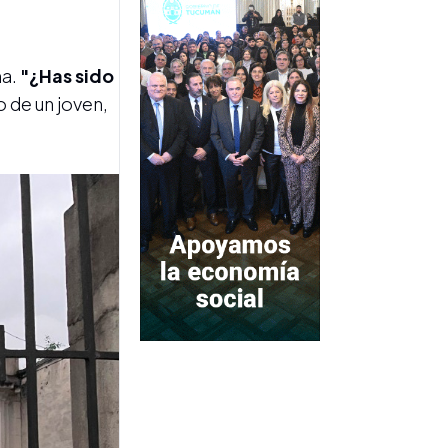
FESTEJOS
Día de la Cerveza: dónde
festejar este viernes en
ma.
"¿Has sido
Tucumán
o de un joven,
ALERTA METEOROLÓGICA
Tucumán espera ráfagas de
hasta 100 kilómetros por
hora este viernes 7 de
agosto