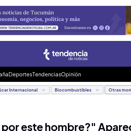
Caña
Deportes
Tendencias
Opinión
úcar Internacional
Biocombustibles
Otras mo
 por este hombre?" Apare