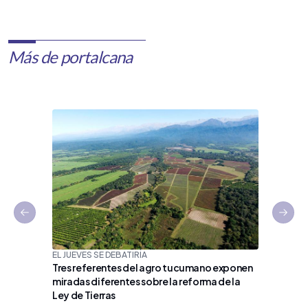
Más de portalcana
Previous slide
Next 
EL JUEVES SE DEBATIRÍA
Tres referentes del agro tucumano exponen
PRODUCC
miradas diferentes sobre la reforma de la
Argentin
Ley de Tierras
tiene u