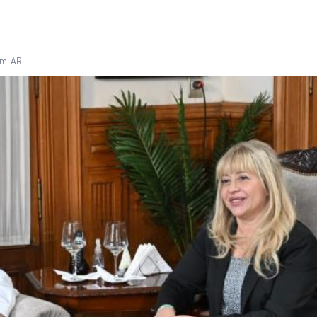
 m.
AR