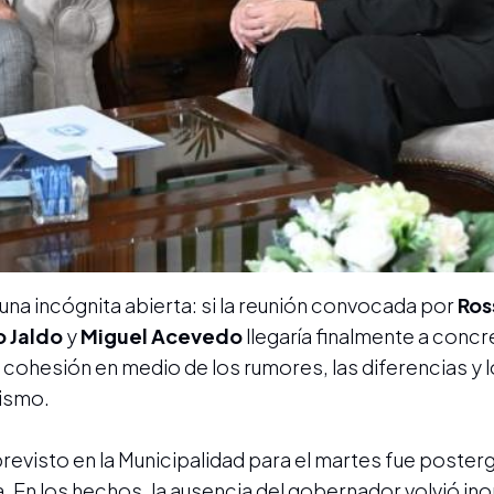
na incógnita abierta: si la reunión convocada por
Ros
 Jaldo
y
Miguel Acevedo
llegaría finalmente a concr
 cohesión en medio de los rumores, las diferencias y 
lismo.
previsto en la Municipalidad para el martes fue poster
a. En los hechos, la ausencia del gobernador volvió ino