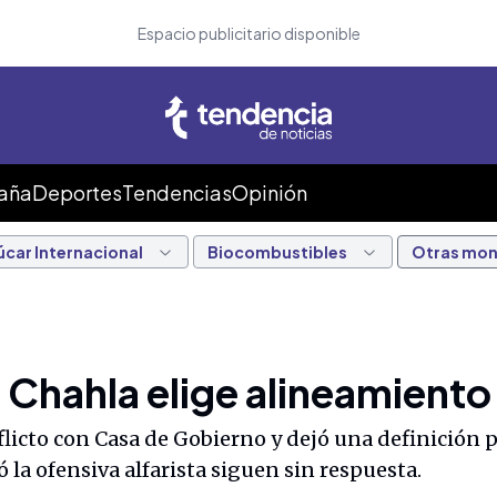
Espacio publicitario disponible
Caña
Deportes
Tendencias
Opinión
úcar Internacional
Biocombustibles
Otras mo
 Chahla elige alineamiento
icto con Casa de Gobierno y dejó una definición po
 la ofensiva alfarista siguen sin respuesta.