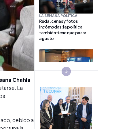
LA SEMANA POLÍTICA
Ruda, cenas y fotos
incómodas: la política
también tiene que pasar
agosto
Next slide
sana Chahla
etarse. La
LIDERANDO FUTURO
El despertar de una nueva
los
dirigencia: cuando el
propósito humano
trasciende el éxito
individual
gado, debido a
portuna la