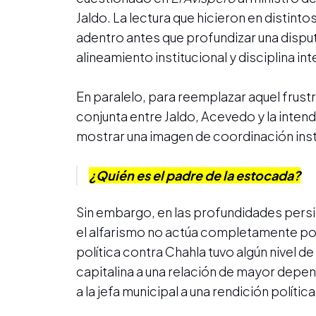
Jaldo. La lectura que hicieron en distinto
adentro antes que profundizar una disp
alineamiento institucional y disciplina in
En paralelo, para reemplazar aquel frust
conjunta entre Jaldo, Acevedo y la intende
mostrar una imagen de coordinación instit
¿Quién es el padre de la estocada?
Sin embargo, en las profundidades persis
el alfarismo no actúa completamente por
política contra Chahla tuvo algún nivel de 
capitalina a una relación de mayor depe
a la jefa municipal a una rendición política