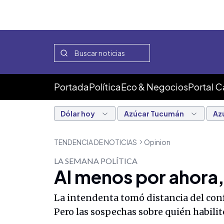
Portada
Política
Eco & Negocios
Portal 
Dólar hoy
Azúcar Tucumán
Az
TENDENCIA DE NOTICIAS
Opinion
LA SEMANA POLÍTICA
Al menos por ahora,
La intendenta tomó distancia del confl
Pero las sospechas sobre quién habilitó