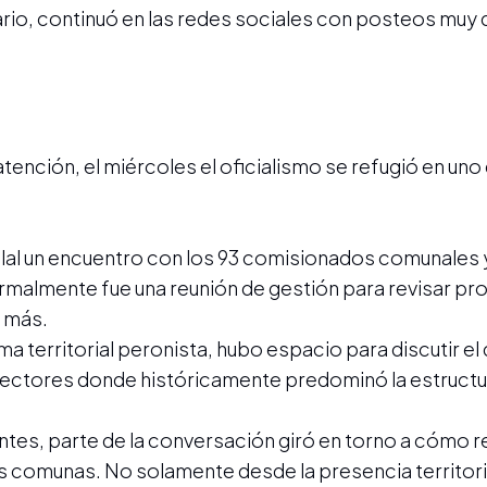
ario, continuó en las redes sociales con posteos muy 
tención, el miércoles el oficialismo se refugió en uno
lal un encuentro con los 93 comisionados comunales 
ormalmente fue una reunión de gestión para revisar p
o más.
a territorial peronista, hubo espacio para discutir el
sectores donde históricamente predominó la estructura
tes, parte de la conversación giró en torno a cómo r
 comunas. No solamente desde la presencia territoria