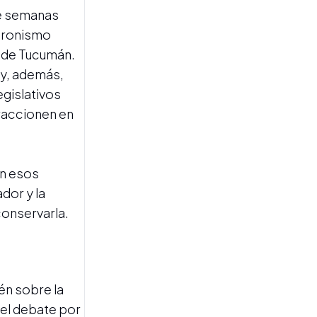
ce semanas
El Mundial que nos dejó el
alma llena y las manos
peronismo
vacías
l de Tucumán.
l y, además,
egislativos
traccionen en
an esos
MUNDIAL 2026
Esta vez, el amor propio no
dor y la
le alcanzó a Argentina, que
conservarla.
cayó ante un España
superior
én sobre la
 el debate por