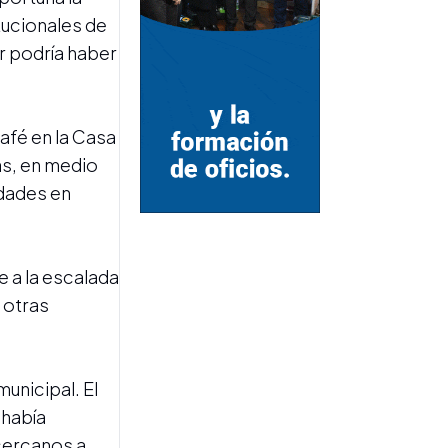
tucionales de
or podría haber
afé en la Casa
ANÁLISIS
Los generales en sus
as, en medio
laberintos
idades en
e a la escalada
n otras
LA SEMANA POLÍTICA
Con el calendario electoral
municipal. El
en marcha, se agota el
, había
margen para las
 cercanos a
especulaciones en