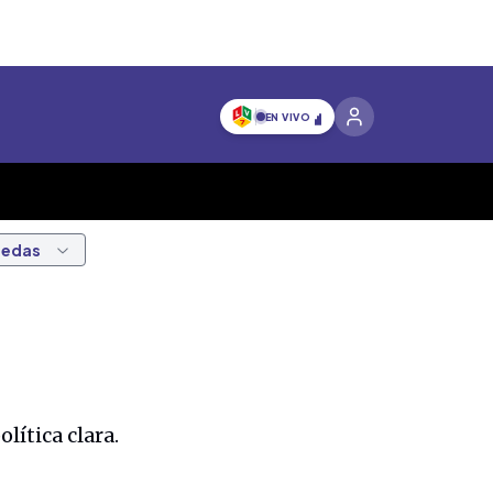
EN VIVO
nedas
lítica clara.