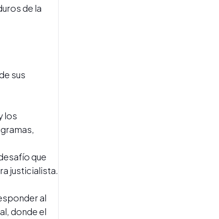
duros de la
MUNDIAL 2026
Inglaterra pierde de nuevo
con algo que nunca
entendió: a nosotros.
 de sus
Argentina, a un paso de la
gloria
y los
rogramas,
 desafío que
 justicialista.
MUNDIAL 2026
Sin fútbol pero con
esponder al
corazón: la fórmula que
sostiene a la Scaloneta
l, donde el