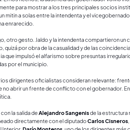
mente para mostrar a los tres principales socios insti
un mitin a solas entre la intendenta y el vicegobernad
ma enrarecido.
, otro gesto. Jaldo y la intendenta compartieron un c
 quizá por obra de la casualidad y de las coincidenci
cia que impulsó el alfarismo sobre presuntas irregular
as por el municipio.
os dirigentes oficialistas consideran relevante: frent
de no abrir un frente de conflicto con el gobernador. E
tica.
 con la salida de
Alejandro Sangenis
de la estructura 
ineado directamente con el diputado
Carlos Cisneros
l Interior,
Darío Monteros
, uno de los dirigentes más