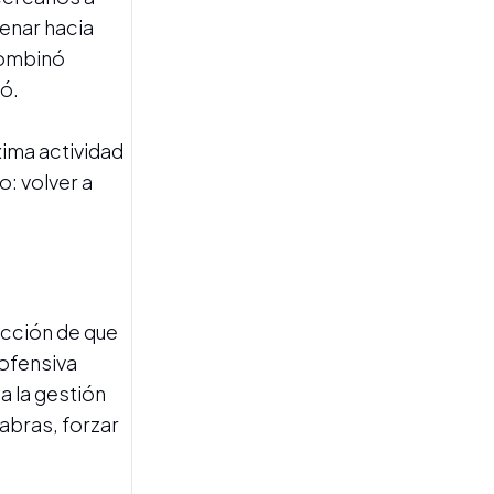
Tucumán
denar hacia
combinó
ió.
xima actividad
o: volver a
MUNDIAL 2026
Los haters tienen razón:
esta Selección nos engañó
a todos
icción de que
 ofensiva
 a la gestión
abras, forzar
MUNDIAL 2026