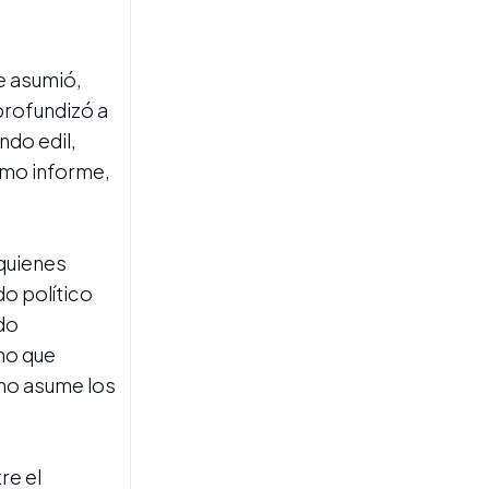
ANÁLISIS
ue asumió,
Tras un mantón de neblinas
profundizó a
ndo edil,
timo informe,
 quienes
do político
LA SEMANA POLÍTICA
El acertijo electoral de
do
2027: ¿quién se quedará
mo que
con el voto de los jóvenes
en Tucumán?
 no asume los
re el