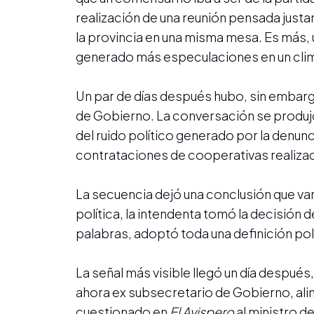
realización de una reunión pensada justa
la provincia en una misma mesa. Es más, 
generado más especulaciones en un cli
Un par de días después hubo, sin embargo
de Gobierno. La conversación se produjo,
del ruido político generado por la denun
contrataciones de cooperativas realizad
La secuencia dejó una conclusión que vari
política, la intendenta tomó la decisión 
palabras, adoptó toda una definición polí
La señal más visible llegó un día después,
ahora ex subsecretario de Gobierno, al
cuestionado en
El Avispero
al ministro de