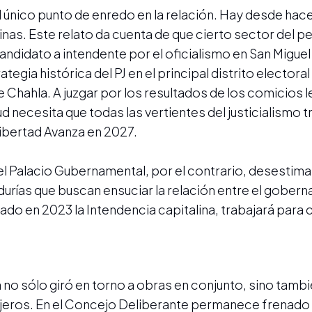
el único punto de enredo en la relación. Hay desde ha
alinas. Este relato da cuenta de que cierto sector del 
candidato a intendente por el oficialismo en San Migue
ategia histórica del PJ en el principal distrito electora
 Chahla. A juzgar por los resultados de los comicios l
ud necesita que todas las vertientes del justicialismo 
Libertad Avanza en 2027.
del Palacio Gubernamental, por el contrario, desestim
urías que buscan ensuciar la relación entre el goberna
ado en 2023 la Intendencia capitalina, trabajará para 
a no sólo giró en torno a obras en conjunto, sino tambi
ajeros. En el Concejo Deliberante permanece frenado