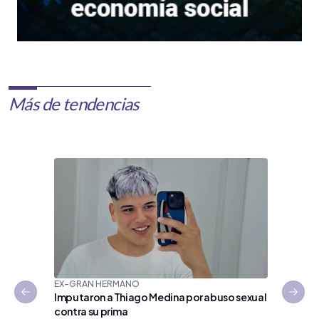
Más de tendencias
EX-GRAN HERMANO
Imputaron a Thiago Medina por abuso sexual
Previous slide
Next 
contra su prima