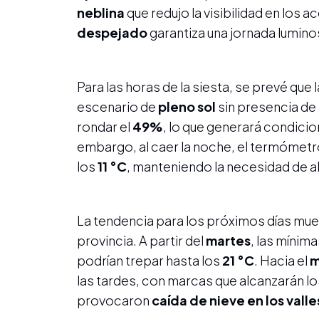
neblina
que redujo la visibilidad en los a
despejado
garantiza una jornada luminos
Para las horas de la siesta, se prevé qu
escenario de
pleno sol
sin presencia de
rondar el
49%
, lo que generará condicio
embargo, al caer la noche, el termómet
los
11 °C
, manteniendo la necesidad de ab
La tendencia para los próximos días mue
provincia. A partir del
martes
, las mínima
podrían trepar hasta los
21 °C
. Hacia el
m
las tardes, con marcas que alcanzarán l
provocaron
caída de nieve en los valle