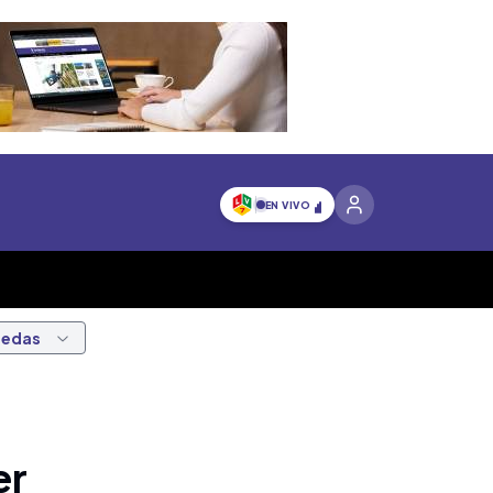
EN VIVO
nedas
er