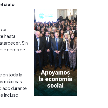
Next slide
el
cielo
SALUD
Encienden velas en la
Maternidad por una bebé
o un
de dos meses
te hasta
diagnosticada con AME
 atardecer. Sin
rse cerca de
 en toda la
las máximas
FIESTAS PATRONALES
Noche de antorchas,
plado durante
procesión y reparto de pan:
ue incluso
así se celebra San Cayetano
en Tucumán