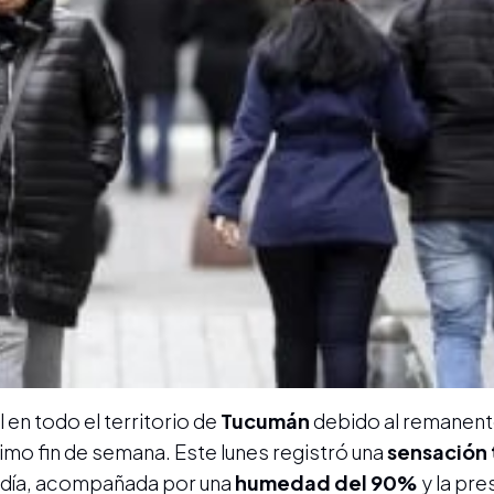
en todo el territorio de
Tucumán
debido al remanent
ltimo fin de semana. Este lunes registró una
sensación 
l día, acompañada por una
humedad del 90%
y la pre