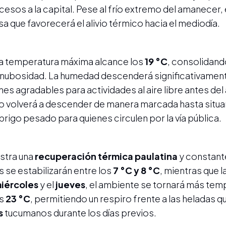
ccesos a la capital. Pese al frío extremo del amanecer, 
a que favorecerá el alivio térmico hacia el mediodía.
e la temperatura máxima alcance los
19 °C
, consolidand
 nubosidad. La humedad descenderá significativamen
nes agradables para actividades al aire libre antes del
ro volverá a descender de manera marcada hasta situa
rigo pesado para quienes circulen por la vía pública.
stra una
recuperación térmica paulatina
y constante
s se estabilizarán entre los
7 °C y 8 °C
, mientras que 
iércoles
y el
jueves
, el ambiente se tornará más tem
os
23 °C
, permitiendo un respiro frente a las heladas q
s
tucumanos durante los días previos.