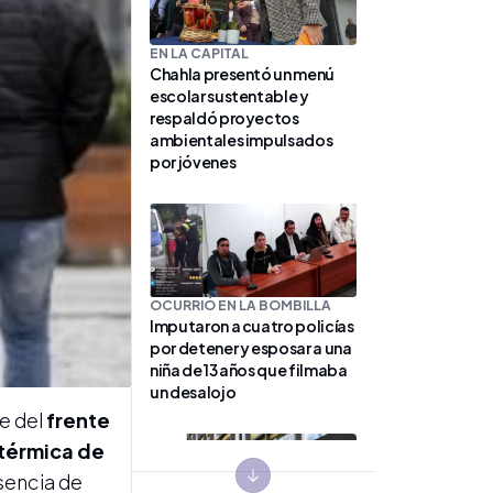
EN LA CAPITAL
Chahla presentó un menú
escolar sustentable y
respaldó proyectos
ambientales impulsados
por jóvenes
OCURRIÓ EN LA BOMBILLA
Imputaron a cuatro policías
por detener y esposar a una
niña de 13 años que filmaba
un desalojo
e del
frente
térmica de
sencia de