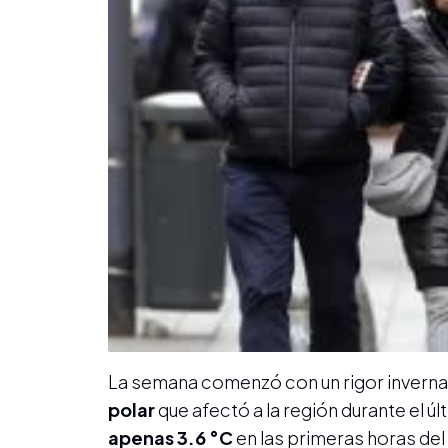
La semana comenzó con un rigor invernal 
polar
que afectó a la región durante el ú
apenas 3.6 °C
en las primeras horas de