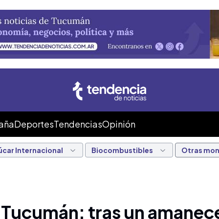
Caña
Deportes
Tendencias
Opinión
úcar Internacional
Biocombustibles
Otras mo
n Tucumán: tras un amanec