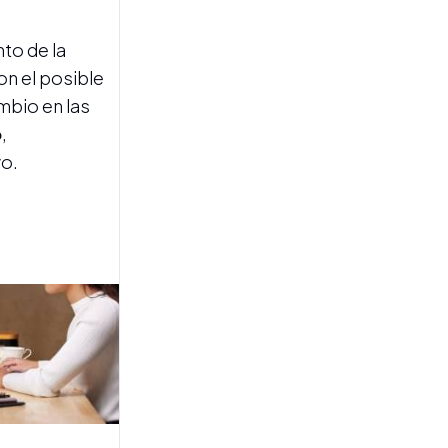
to de la
con el posible
mbio en las
o
,
yo.
PASARON 39 AÑOS
Quién fue el único papa que
visitó la Argentina y la
inolvidable multitud que lo
recibió en Tucumán
A CASI UN MES DEL HECHO
Un video complica a los