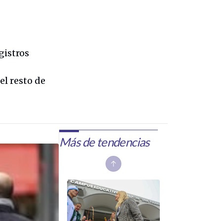
gistros
l resto de
Más de tendencias
Previous slide