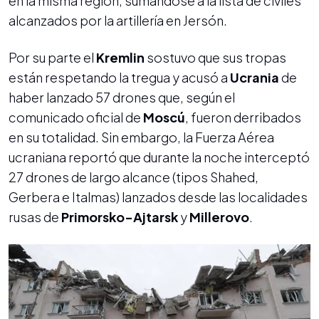
en la misma región, sumándose a la lista de civiles
alcanzados por la artillería en Jersón.
Por su parte el
Kremlin
sostuvo que sus tropas
están respetando la tregua y acusó a
Ucrania
de
haber lanzado 57 drones que, según el
comunicado oficial de
Moscú
, fueron derribados
en su totalidad. Sin embargo, la Fuerza Aérea
ucraniana reportó que durante la noche interceptó
27 drones de largo alcance (tipos Shahed,
Gerbera e Italmas) lanzados desde las localidades
rusas de
Primorsko-Ajtarsk
y
Millerovo
.