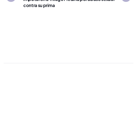
contra su prima
BROTE P
La Justi
acercam
Candela