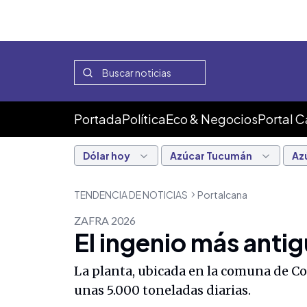
Portada
Política
Eco & Negocios
Portal 
Dólar hoy
Azúcar Tucumán
Az
TENDENCIA DE NOTICIAS
Portalcana
ZAFRA 2026
El ingenio más anti
La planta, ubicada en la comuna de C
unas 5.000 toneladas diarias.