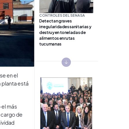
CONTROLES DEL SENASA
Detectan graves
irregularidades sanitarias y
destruyen toneladas de
alimentos en rutas
tucumanas
Next slide
se en el
a planta está
CADENA CÁRNICA
Más tecnología para la
o el más
fiscalización: cómo
a cargo de
funcionará el nuevo
Controlador Electrónico de
tividad
Faena