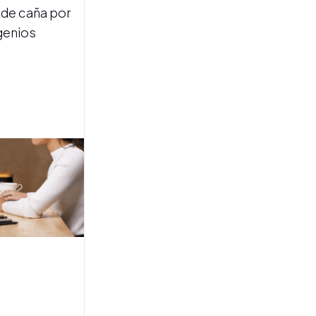
A 60 años del cierre de los
 de caña por
ingenios, un testigo directo
genios
revive el episodio que
marcó a Tucumán
DATOS OFICIALES
Las exportaciones a Europa
registran un fuerte
crecimiento en el primer
semestre de 2026