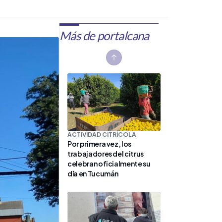
Más de portalcana
Previous slide
ACTIVIDAD CITRÍCOLA
Por primera vez, los
trabajadores del citrus
celebran oficialmente su
día en Tucumán