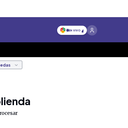
EN VIVO
nedas
olienda
rocesar