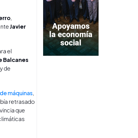
erro
,
ente
Javier
ra el
CAMPAÑA 2026
e Balcanes
Con mejores indicadores de
calidad, la zafra tucumana
ey de
mantiene un ritmo
sostenido
 de máquinas
,
abía retrasado
vincia que
climáticas
MEMORIAS DEL AZÚCAR