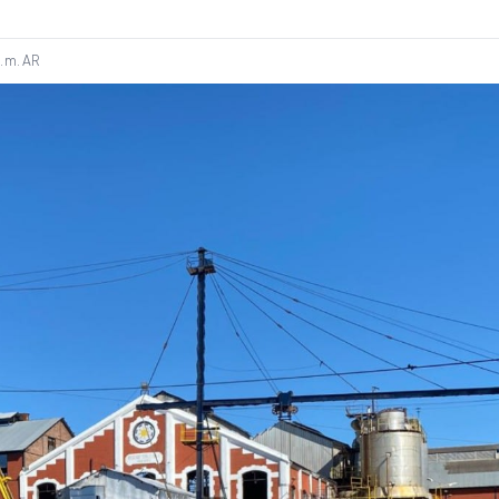
. m.
AR