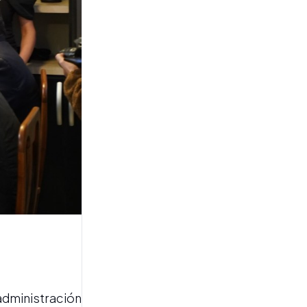
FALSA PLATAFORMA DE
INVERSIÓN
El fiscal Luciani denunció
una maniobra que utiliza
una “fake news” para un
posible fraude financiero
CAMINO A 2027
Movimientos en el
peronismo "no jaldista":
café con aroma
administración
santiagueño y recorridas