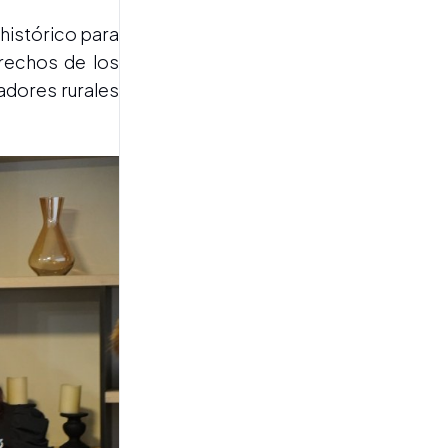
Javier Milei inició su gira por
Ecuador y Colombia: se
histórico para
presenta como líder
erechos de los
regional
jadores rurales
SENADO DE LA NACIÓN
Esta tarde se debate:
modificación en
expropiaciones, desalojos,
Ley de Fuego y registros
inmobiliarios