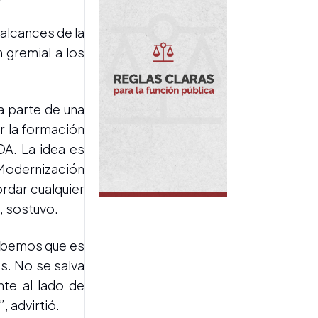
bien común”
 alcances de la
 gremial a los
a parte de una
er la formación
VIAJE APOSTÓLICO
Gira de León XIV: cómo se
OA. La idea es
prepara el Gobierno para
e Modernización
organizar la histórica visita
dar cualquier
, sostuvo.
Sabemos que es
es. No se salva
te al lado de
, advirtió.
GIRA SUDAMERICANA