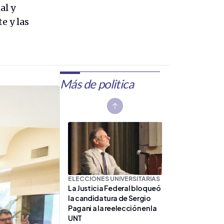
al y
e y las
Más de politica
Previous slide
ELECCIONES UNIVERSITARIAS
La Justicia Federal bloqueó
la candidatura de Sergio
Pagani a la reelección en la
UNT