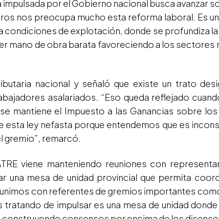
va impulsada por el Gobierno nacional busca avanzar 
otros nos preocupa mucho esta reforma laboral. Es u
a condiciones de explotación, donde se profundiza la
ener mano de obra barata favoreciendo a los sectores
ributaria nacional y señaló que existe un trato desi
bajadores asalariados. “Eso queda reflejado cuando
 se mantiene el Impuesto a las Ganancias sobre los
 esta ley nefasta porque entendemos que es inconst
el gremio”, remarcó.
 UATRE viene manteniendo reuniones con representa
ar una mesa de unidad provincial que permita coor
s reunimos con referentes de gremios importantes c
 tratando de impulsar es una mesa de unidad donde 
as, construyendo consensos por encima de los disenso