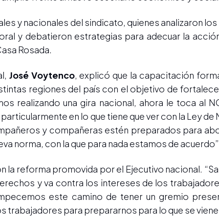
ales y nacionales del sindicato, quienes analizaron los
al y debatieron estrategias para adecuar la acción
Casa Rosada.
l,
José Voytenco
, explicó que la capacitación form
stintas regiones del país con el objetivo de fortalec
s realizando una gira nacional, ahora le toca al N
 particularmente en lo que tiene que ver con la Ley d
ompañeros y compañeras estén preparados para abor
ueva norma, con la que para nada estamos de acuerdo”
con la reforma promovida por el Ejecutivo nacional. “
 derechos y va contra los intereses de los trabajador
empecemos este camino de tener un gremio presen
s trabajadores para prepararnos para lo que se viene”