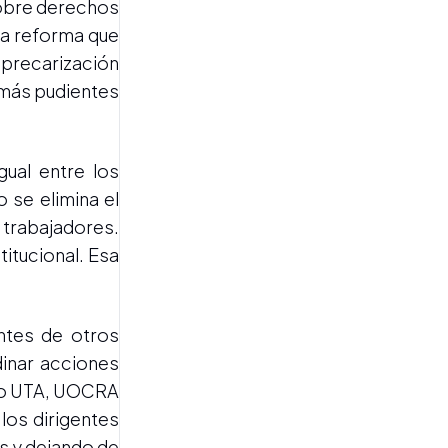
sobre derechos
na reforma que
 precarización
EL DESTINO DE LA BASURA
La Corte rechazó el reclamo
 más pudientes
económico de la ex
concesionaria de Pacará
Pintado
gual entre los
 se elimina el
 trabajadores.
itucional. Esa
PRESUNTO
ntes de otros
ENRIQUECIMIENTO ILÍCITO
dinar acciones
La Justicia rechazó que los
denunciantes de la
omo UTA, UOCRA
intendenta Graneros sean
los dirigentes
querellantes en la causa
s y dejando de