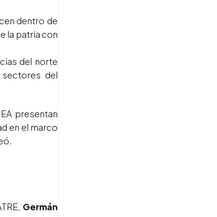
manzuristas
acen dentro de
e la patria con
ncias del norte
 sectores del
SANTA FE
Pullaro destacó el
 NEA presentan
potencial productivo del
dad en el marco
país y pidió más
infraestructura para
eó.
impulsar al agro, la minería y
la energía
UATRE,
Germán