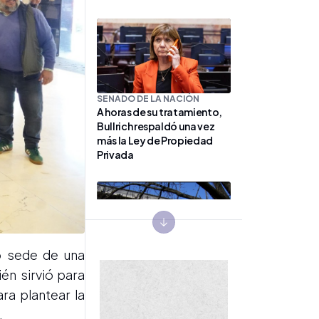
SENADO DE LA NACIÓN
A horas de su tratamiento,
Bullrich respaldó una vez
más la Ley de Propiedad
Privada
Next slide
o sede de una
én sirvió para
DEBATE EN EL SENADO
“La tierra no es mercancía,
ra plantear la
sino construcción social y
.