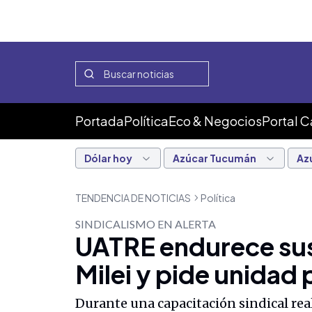
Portada
Política
Eco & Negocios
Portal 
Dólar hoy
Azúcar Tucumán
Az
TENDENCIA DE NOTICIAS
Política
SINDICALISMO EN ALERTA
UATRE endurece sus c
Milei y pide unidad 
Durante una capacitación sindical rea