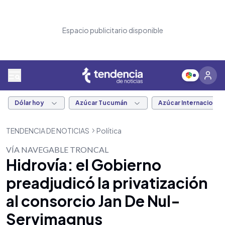
Espacio publicitario disponible
Dólar hoy
Azúcar Tucumán
Azúcar Internacional
TENDENCIA DE NOTICIAS
Política
VÍA NAVEGABLE TRONCAL
Hidrovía: el Gobierno
preadjudicó la privatización
al consorcio Jan De Nul-
Servimagnus