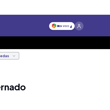
EN VIVO
nedas
ternado