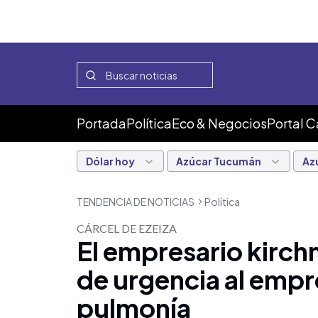
Portada
Política
Eco & Negocios
Portal 
Dólar hoy
Azúcar Tucumán
Az
TENDENCIA DE NOTICIAS
Política
CÁRCEL DE EZEIZA
El empresario kirch
de urgencia al empr
pulmonía