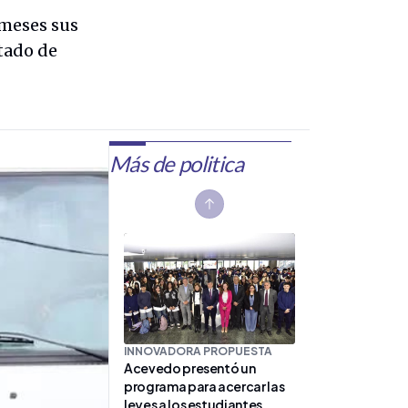
 meses sus
stado de
Más de politica
Previous slide
INNOVADORA PROPUESTA
Acevedo presentó un
programa para acercar las
leyes a los estudiantes