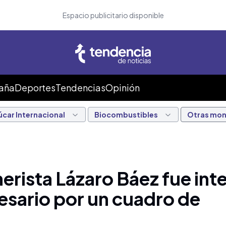
Espacio publicitario disponible
Caña
Deportes
Tendencias
Opinión
úcar Internacional
Biocombustibles
Otras mo
nerista Lázaro Báez fue in
esario por un cuadro de