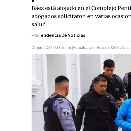
Báez está alojado en el Complejo Peni
abogados solicitaron en varias ocasione
salud.
Por
Tendencia De Noticias
06 jun, 2026 03:05 a. m.
|
Actualizado:
06 jun, 2026 03:05 a.