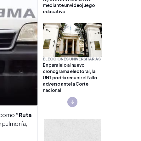
mediante un videojuego
educativo
ELECCIONES UNIVERSITARIAS
En paralelo al nuevo
cronograma electoral, la
UNT podría recurrir el fallo
adverso ante la Corte
nacional
Next slide
s como
”Ruta
e pulmonía,