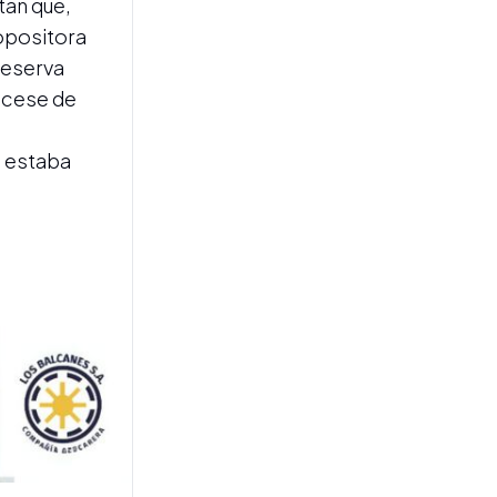
tan que,
expropiaciones, desalojos,
Ley de Fuego y registros
 opositora
inmobiliarios
 reserva
y cese de
a estaba
FALSA PLATAFORMA DE
INVERSIÓN
El fiscal Luciani denunció
una maniobra que utiliza
una “fake news” para un
posible fraude financiero