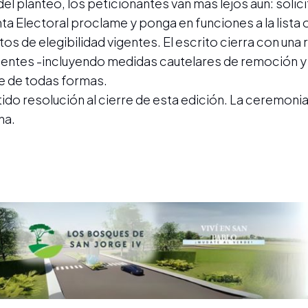
el planteo, los peticionantes van más lejos aún: solici
Junta Electoral proclame y ponga en funciones a la lista
os de elegibilidad vigentes. El escrito cierra con una
urgentes -incluyendo medidas cautelares de remoción 
te de todas formas.
tido resolución al cierre de esta edición. La ceremoni
na.