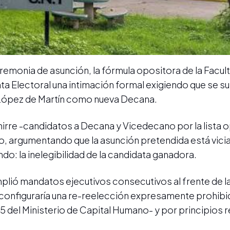
eremonia de asunción, la fórmula opositora de la Facul
nta Electoral una intimación formal exigiendo que se 
a López de Martín como nueva Decana.
hirre -candidatos a Decana y Vicedecano por la lista 
do, argumentando que la asunción pretendida está vici
do: la inelegibilidad de la candidata ganadora.
lió mandatos ejecutivos consecutivos al frente de la
onfiguraría una re-reelección expresamente prohibid
 del Ministerio de Capital Humano- y por principios 