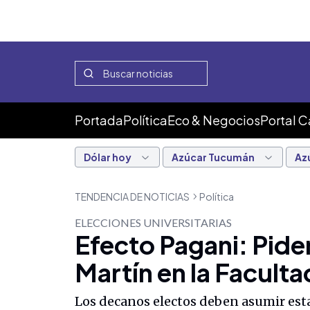
Portada
Política
Eco & Negocios
Portal 
Dólar hoy
Azúcar Tucumán
Az
TENDENCIA DE NOTICIAS
Política
ELECCIONES UNIVERSITARIAS
Efecto Pagani: Pide
Martín en la Faculta
Los decanos electos deben asumir esta