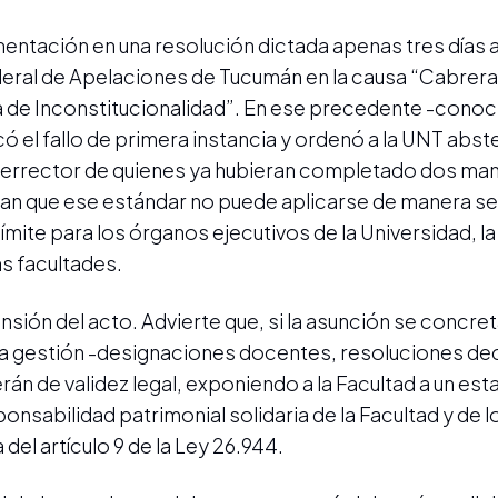
entación en una resolución dictada apenas tres días an
eral de Apelaciones de Tucumán en la causa “Cabrera
va de Inconstitucionalidad”. En ese precedente -con
có el fallo de primera instancia y ordenó a la UNT abs
 Vicerrector de quienes ya hubieran completado dos m
n que ese estándar no puede aplicarse de manera sel
límite para los órganos ejecutivos de la Universidad, l
as facultades.
ensión del acto. Advierte que, si la asunción se concre
a gestión -designaciones docentes, resoluciones de
rán de validez legal, exponiendo a la Facultad a un es
onsabilidad patrimonial solidaria de la Facultad y de l
del artículo 9 de la Ley 26.944.