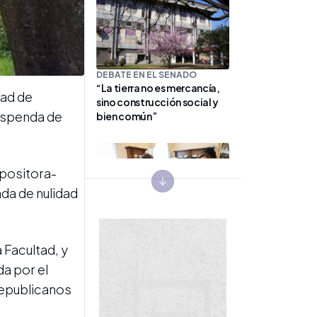
DEBATE EN EL SENADO
“La tierra no es mercancía,
tad de
sino construcción social y
suspenda de
bien común”
opositora-
Next slide
ada de nulidad
VIAJE APOSTÓLICO
 Facultad, y
Gira de León XIV: cómo se
prepara el Gobierno para
a por el
organizar la histórica visita
republicanos