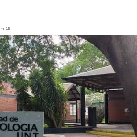
 m.
AR