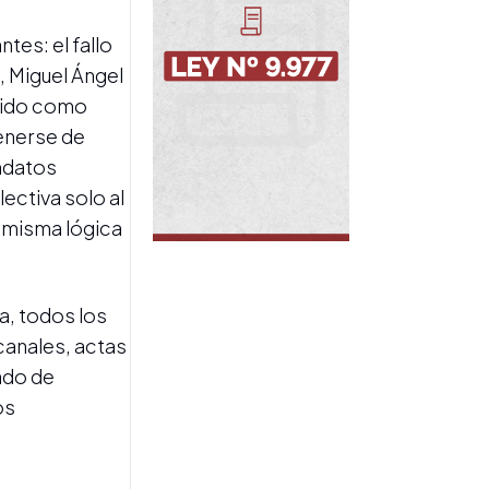
tes: el fallo
, Miguel Ángel
ocido como
tenerse de
GIRA SUDAMERICANA
andatos
Javier Milei inició su gira por
Ecuador y Colombia: se
ectiva solo al
presenta como líder
a misma lógica
regional
ta, todos los
canales, actas
tado de
os
SENADO DE LA NACIÓN
Esta tarde se debate:
modificación en