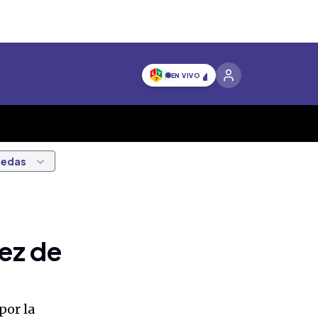
EN VIVO
nedas
pez de
por la