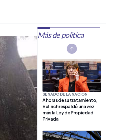
Más de politica
Previous slide
SENADO DE LA NACIÓN
A horas de su tratamiento,
Bullrich respaldó una vez
más la Ley de Propiedad
Privada