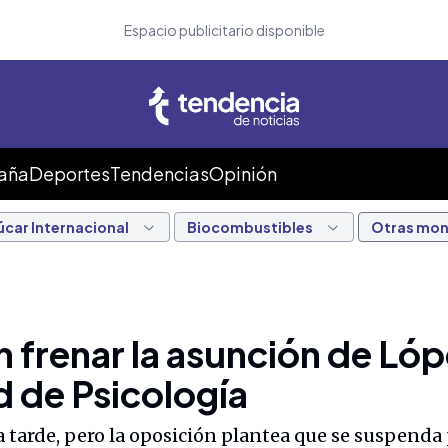
Espacio publicitario disponible
Caña
Deportes
Tendencias
Opinión
úcar Internacional
Biocombustibles
Otras mo
n frenar la asunción de Ló
d de Psicología
 tarde, pero la oposición plantea que se suspenda 