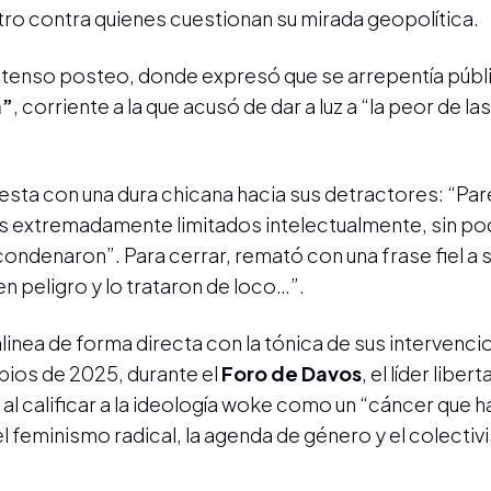
tro contra quienes cuestionan su mirada geopolítica.
xtenso posteo, donde expresó que se arrepentía púb
a”
, corriente a la que acusó de dar a luz a “la peor de la
puesta con una dura chicana hacia sus detractores: “Pa
 los extremadamente limitados intelectualmente, sin p
condenaron”. Para cerrar, remató con una frase fiel a s
n peligro y lo trataron de loco…”.
linea de forma directa con la tónica de sus intervenci
pios de 2025, durante el
Foro de Davos
, el líder liber
l calificar a la ideología woke como un “cáncer que h
l feminismo radical, la agenda de género y el colecti