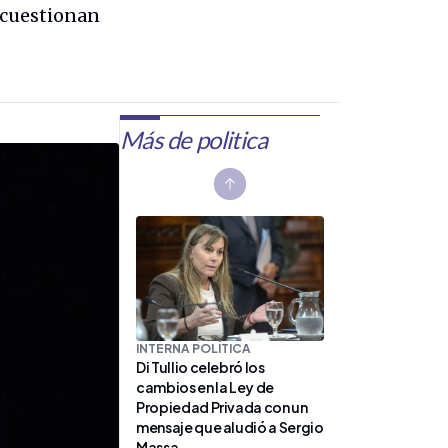
 cuestionan
Más de politica
Previous slide
INTERNA POLÍTICA
Di Tullio celebró los
cambios en la Ley de
Propiedad Privada con un
mensaje que aludió a Sergio
Massa