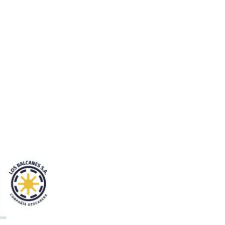
EN EL SENADO
Ávila, sobre su voto en
contra de la ley de
propiedad privada: "La
tierra argentina se defiende
entera"
INFRAESTRUCTURA Y
RECONOCIMIENTO
Acevedo encabezó el 18°
aniversario de los
Bomberos Voluntarios de
Yerba Buena e inauguró
obras en el cuartel