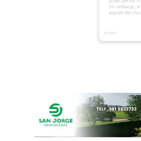
poder pensar má
Sin embargo, el
alguien dijo Oc
x.com