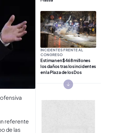
INCIDENTES FRENTE AL
CONGRESO
Estiman en $468 millones
los daños tras los incidentes
en la Plaza de los Dos
Congresos
Next slide
 ofensiva
un referente
bo de las