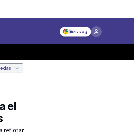
EN VIVO
nedas
a el
s
 reflotar