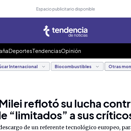
Espacio publicitario disponible
Caña
Deportes
Tendencias
Opinión
úcar Internacional
Biocombustibles
Otras mo
Milei reflotó su lucha contr
 “limitados” a sus crítico
escargo de un referente tecnológico europeo, para