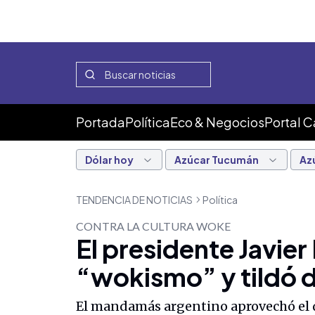
Portada
Política
Eco & Negocios
Portal 
Dólar hoy
Azúcar Tucumán
Az
TENDENCIA DE NOTICIAS
Política
CONTRA LA CULTURA WOKE
El presidente Javier 
“wokismo” y tildó de
El mandamás argentino aprovechó el d