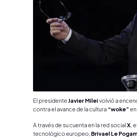
El presidente
Javier Milei
volvió a encend
contra el avance de la cultura
“woke”
en 
A través de su cuenta en la red social
X
, 
tecnológico europeo,
Brivael Le Poga