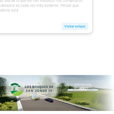
s allá de lo que les han impuesto nos condenaron.
 desastre es cada vez más evidente. Pensar que
cidente está
Visitar enlace