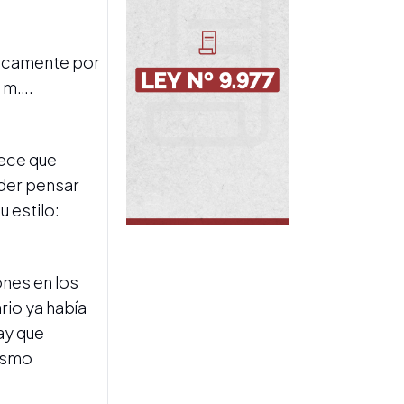
CRÍTICAS AL GOBIERNO
Kicillof cuestionó la
represión frente al
Congreso y volvió a
licamente por
rechazar la ley de
s m….
propiedad privada
rece que
oder pensar
u estilo:
AGENDA PARLAMENTARIA
Bullrich admitió
ones en los
dificultades con la Ley de
tario ya había
Propiedad Privada y
anticipó una agenda
ay que
legislativa enfocada
vismo
también en temas sociales