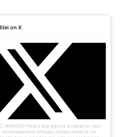
ilei on X
 WOKISMO Parece que algunos la habíamos visto
os extremadamente limitados intelectualmente, sin