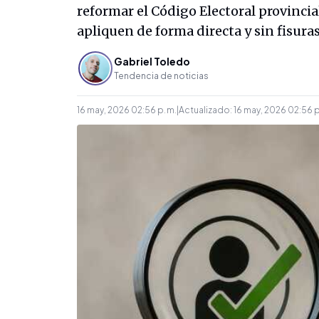
reformar el Código Electoral provinci
apliquen de forma directa y sin fisura
Gabriel Toledo
Tendencia de noticias
16 may, 2026 02:56 p. m.
|
Actualizado:
16 may, 2026 02:56 p