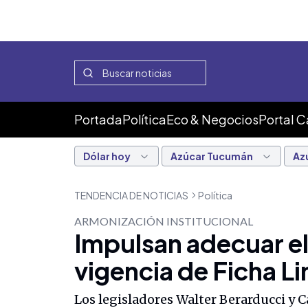
Portada
Política
Eco & Negocios
Portal 
Dólar hoy
Azúcar Tucumán
Az
TENDENCIA DE NOTICIAS
Política
ARMONIZACIÓN INSTITUCIONAL
Impulsan adecuar el
vigencia de Ficha 
Los legisladores Walter Berarducci y 