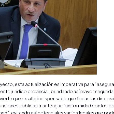
cto, esta actualización es imperativa para “asegurar
to jurídico provincial, brindando así mayor seguridad
dvierte que resulta indispensable que todas las dispos
unciones públicas mantengan “uniformidad con los pri
men”, evitando así potenciales vacíos legales que podr