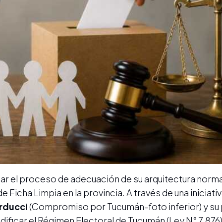
ar el proceso de adecuación de su arquitectura normat
Ficha Limpia en la provincia. A través de una iniciati
arducci
(Compromiso por Tucumán-foto inferior)
y su 
dificar el Régimen Electoral de Tucumán (Ley N° 7.876