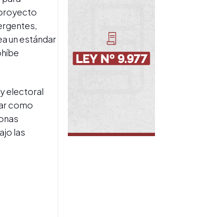
causa en Cali
l proyecto
ergentes,
a un estándar
ohíbe
ey electoral
BOLSA DE CEREALES
trar como
Santilli se reunió con
referentes del sector
sonas
agropecuario: acordaron
ajo las
medidas para incrementar
la producción