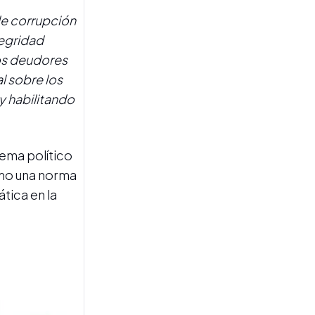
de corrupción
tegridad
os deudores
ANÁLISIS
l sobre los
Un politólogo analizó la
y habilitando
marcha atrás del Gobierno
con la ley de tierras: "No
encontró respaldo ni entre
sus aliados"
tema político
omo una norma
ática en la
INTERNA POLÍTICA
Di Tullio celebró los
cambios en la Ley de
Propiedad Privada con un