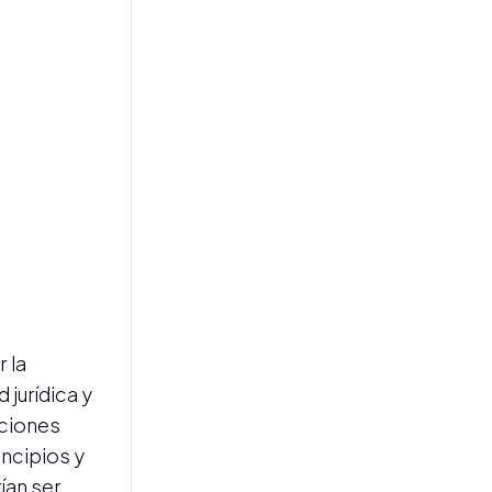
GIRA PRESIDENCIAL
El Presidente Milei se reunió
con el nuevo presidente de
Colombia: sumó otro socio
en la región
CAMINO A 2027
Catalán cargó contra la
 la
oposición tucumana: "Son
 jurídica y
los arquitectos de las
derrotas y la desesperanza"
iciones
ncipios y
ían ser