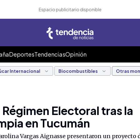
Espacio publicitario disponible
Caña
Deportes
Tendencias
Opinión
úcar Internacional
Biocombustibles
Otras mo
 Régimen Electoral tras la
Limpia en Tucumán
Carolina Vargas Aignasse presentaron un proyecto d