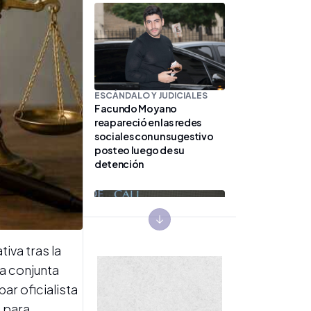
ESCÁNDALO Y JUDICIALES
Facundo Moyano
reapareció en las redes
sociales con un sugestivo
posteo luego de su
detención
Next slide
iva tras la
va conjunta
GIRA PRESIDENCIAL
par oficialista
El Presidente Javier Milei
) para
recibió doctorado honoris