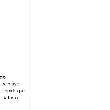
un paro nacional para el 12
de agosto y el Gobierno
calificó la medida de
"prematura"
ELECCIONES UNIVERSITARIAS
En paralelo al nuevo
cronograma electoral, la
ldo
UNT podría recurrir el fallo
12 de mayo.
adverso ante la Corte
nacional
e impide que
didatas o