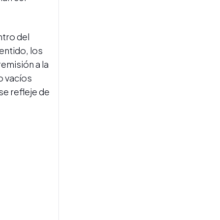
ntro del
entido, los
INNOVADORA PROPUESTA
emisión a la
Acevedo presentó un
o vacíos
programa para acercar las
leyes a los estudiantes
se refleje de
mediante un videojuego
educativo
CONFLICTO SIN SALIDA
Docentes y no docentes
universitarios convocaron a