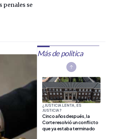
s penales se
Más de politica
Previous slide
¿JUSTICIA LENTA, ES
JUSTICIA?
Cinco años después, la
Corte resolvió un conflicto
que ya estaba terminado