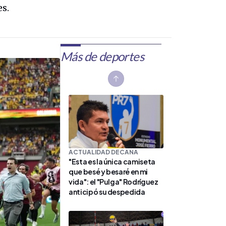
es.
Más de deportes
Previous slide
ACTUALIDAD DECANA
"Esta es la única camiseta
que besé y besaré en mi
vida": el "Pulga" Rodríguez
anticipó su despedida