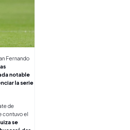
Escándalo en Atlético
Tucumán: denunciaron a
Gonzalo Carrillo por
incompatibilidad
estatutaria
uan Fernando
las
jada notable
FÚTBOL
ciar la serie
San Martín blindó a una de
sus promesas: José María
Murga, hijo del dirigente
Sebastián Murga, ya firmó
ate de
su primer contrato
profesional
e contuvo el
Suiza se