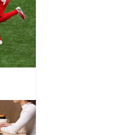
unidad
RUGBY
Con el debut del "Tanque"
Moreno, los Pumas tienen
equipo para enfrentar a los
Springboks