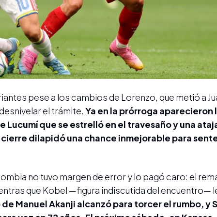
iantes pese a los cambios de Lorenzo, que metió a J
desnivelar el trámite.
Ya en la prórroga aparecieron 
e Lucumí que se estrelló en el travesaño y una ata
cierre dilapidó una chance inmejorable para senten
olombia no tuvo margen de error y lo pagó caro: el rem
entras que Kobel —figura indiscutida del encuentro— l
lo de Manuel Akanji alcanzó para torcer el rumbo, y 