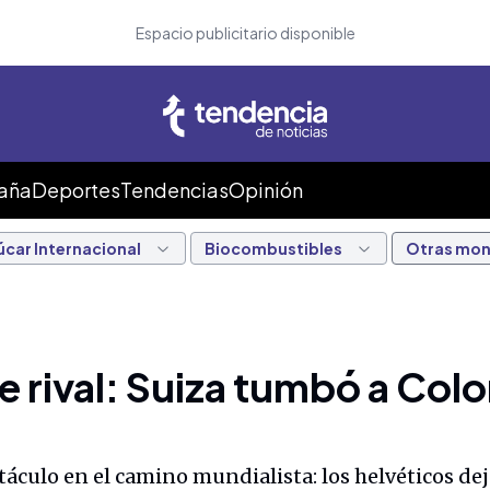
Espacio publicitario disponible
Caña
Deportes
Tendencias
Opinión
úcar Internacional
Biocombustibles
Otras mo
ne rival: Suiza tumbó a Col
áculo en el camino mundialista: los helvéticos de