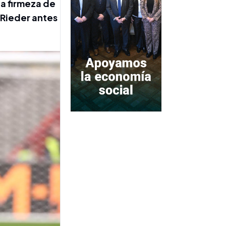
la firmeza de
 Rieder antes
FUERTE APOYO
Claudio "Chiqui" Tapia se
calzó la camiseta de
Infantino en su hora más
difícil
ACTUALIDAD DECANA