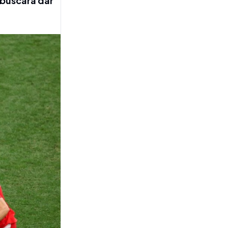
 buscará dar
ACTUALIDAD SANTA
San Martín confirmó la
venta de Tiago Peñalba al
Zalaegerszegi TE de
Hungría
POLÉMICA
Dos caminos, una sola crisis:
la UEFA endurece el boicot
y la CONMEBOL llama a la