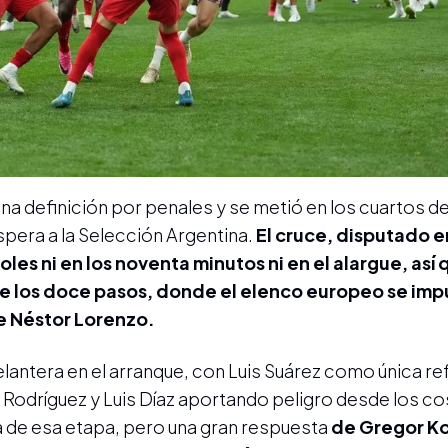
na definición por penales y se metió en los cuartos de 
spera a la Selección Argentina.
El cruce, disputado e
es ni en los noventa minutos ni en el alargue, así
 los doce pasos, donde el elenco europeo se imp
de Néstor Lorenzo.
lantera en el arranque, con Luis Suárez como única re
 Rodríguez y Luis Díaz aportando peligro desde los c
a de esa etapa, pero una gran respuesta
de Gregor Ko