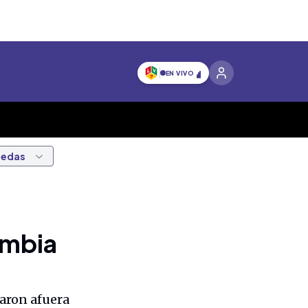
EN VIVO
nedas
ombia
jaron afuera