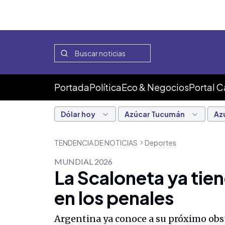
Portada
Política
Eco & Negocios
Portal 
Dólar hoy
Azúcar Tucumán
Az
TENDENCIA DE NOTICIAS
Deportes
MUNDIAL 2026
La Scaloneta ya tie
en los penales
Argentina ya conoce a su próximo obst