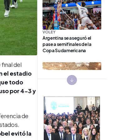
VÓLEY
Argentina se aseguró el
pase a semifinales de la
Copa Sudamericana
final del
n el estadio
 que todo
Next slide
uso por 4-3 y
FUROR POR EL
COLECCIONISMO
Con expositores de todo el
ferencia de
NOA, Tafí Viejo se prepara
ostados.
para la sexta Muestra
bel evitó la
Solidaria "Lionel Messi"