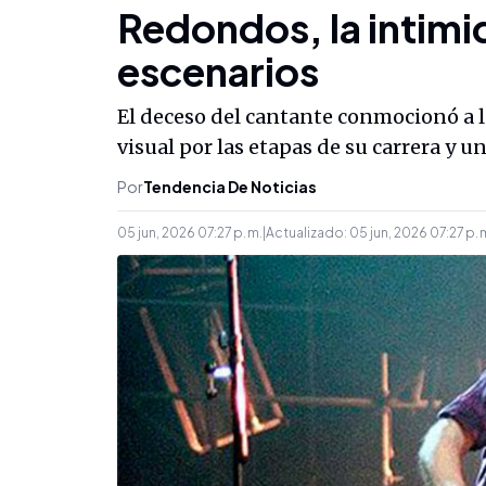
Redondos, la intimid
escenarios
El deceso del cantante conmocionó a l
visual por las etapas de su carrera y
Por
Tendencia De Noticias
05 jun, 2026 07:27 p. m.
|
Actualizado:
05 jun, 2026 07:27 p. 