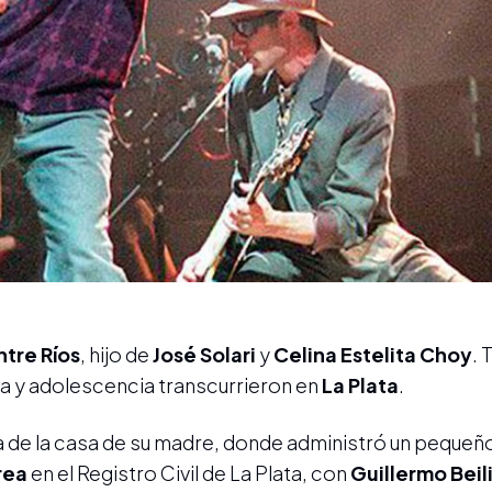
ntre Ríos
, hijo de
José Solari
y
Celina Estelita Choy
. 
cia y adolescencia transcurrieron en
La Plata
.
a de la casa de su madre, donde administró un pequeño
rea
en el Registro Civil de La Plata, con
Guillermo Beil