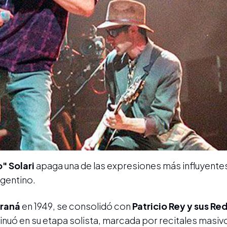
o" Solari
apaga una de las expresiones más influyente
rgentino.
raná
en 1949, se consolidó con
Patricio Rey y sus R
inuó en su etapa solista, marcada por recitales masiv