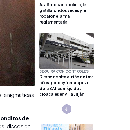
Asaltaron a un policía, le
gatillaron dos veces y le
robaron el arma
reglamentaria
SEGUIRÁ CON CONTROLES
Dieron de alta al niño de tres
años que cayó en un pozo
de la SAT con líquidos
cloacales en Villa Luján
s, enigmáticas
Next slide
edonditos de
os, discos de