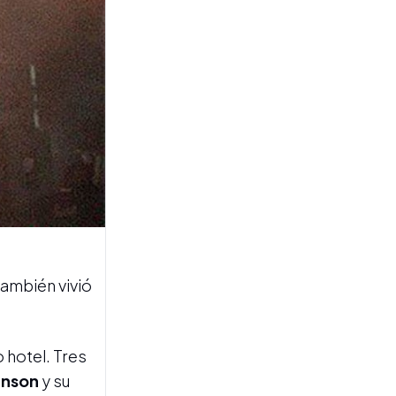
ESPECTÁCULOS
El cierre de gira de Rosalía:
la historia de engaño que
Taichu confesó sobre el
escenario
También vivió
CASO LOAN
Caso Loan Peña: perros
 hotel. Tres
rastreadores detectaron el
aroma del menor en los
inson
y su
vehículos de los acusados