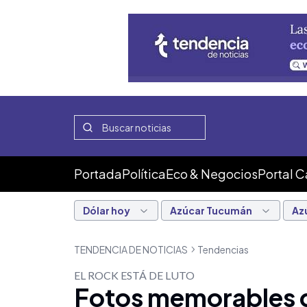
Portada
Política
Eco & Negocios
Portal 
Dólar hoy
Azúcar Tucumán
Az
TENDENCIA DE NOTICIAS
Tendencias
EL ROCK ESTÁ DE LUTO
Fotos memorables del