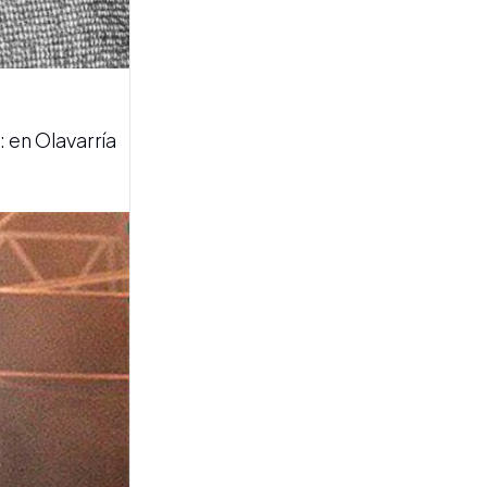
ROBO
Franco Colapinto sufrió un
robo en Italia y remarcó que
en su país nunca le sucedió
algo similar
 en Olavarría
ALERTA METEOROLÓGICA
Tucumán espera ráfagas de
hasta 100 kilómetros por
hora este viernes 7 de
agosto