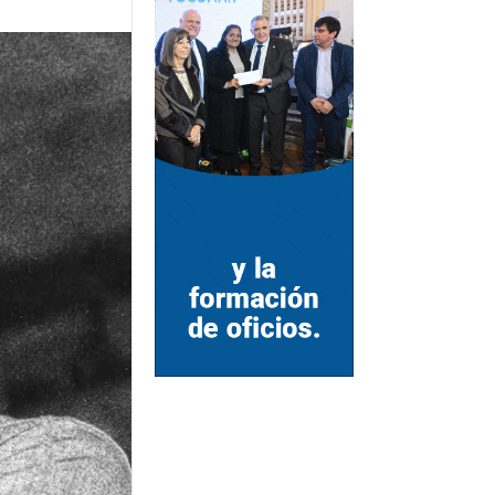
DESTINO INCIERTO
Tras 15 denuncias por estafa
piramidal, Franco Alderete
pidió la quiebra de Lebrón
FIESTAS PATRONALES Y
REALIDAD SOCIAL
San Cayetano: la Iglesia
advirtió sobre la falta de
empleo y los pedidos de los
fieles