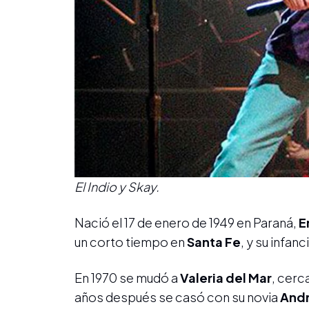
El Indio y Skay.
Nació el 17 de enero de 1949 en Paraná,
E
un corto tiempo en
Santa Fe
, y su infan
En 1970 se mudó a
Valeria del Mar
, cerc
años después se casó con su novia
And