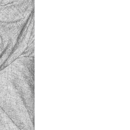
ACCIDENTE VIAL
Un camionero falleció al
volcar su vehículo con
carga de granos en la
autopista hacia Famaillá
FESTEJOS
Día de la Cerveza: dónde
festejar este viernes en