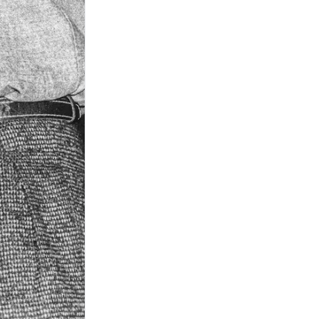
Tucumán
SERIE BIOGRÁFICA
Leticia Brédice interpretará
a Susana Giménez en la
nueva serie sobre la vida de
Moria Casán