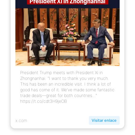
President Trump meets with President Xi in
Zhongnanhai. "I want to thank you very much.
This has been an incredible visit. I think a lot of
good has come of it. We've made some fantastic
trade deals—great for both countries..."
https://t.co/cdt3H9jeOB
x.com
Visitar enlace