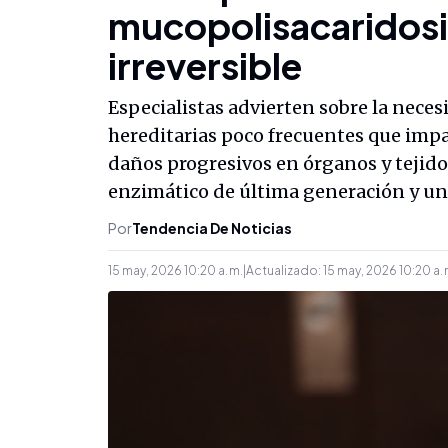
mucopolisacaridosis
irreversible
Especialistas advierten sobre la nece
hereditarias poco frecuentes que impa
daños progresivos en órganos y tejid
enzimático de última generación y un
Por
Tendencia De Noticias
15 may, 2026 10:20 a. m.
|
Actualizado:
15 may, 2026 10:20 a. 