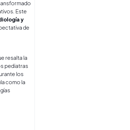
 transformado
fieles
ativos. Este
diología y
pectativa de
ue resalta la
ACCIDENTE VIAL
Un camionero falleció al
os pediatras
volcar su vehículo con
urante los
carga de granos en la
autopista hacia Famaillá
ila como la
ogías