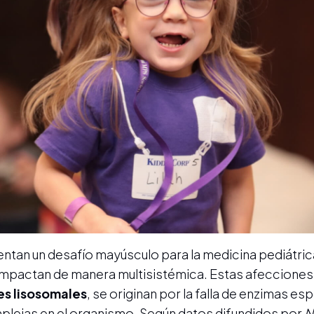
ntan un desafío mayúsculo para la medicina pediátrica
 impactan de manera multisistémica. Estas afecciones
s lisosomales
, se originan por la falla de enzimas es
lejas en el organismo. Según datos difundidos por
N