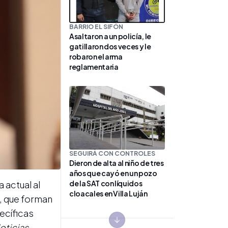
BARRIO EL SIFÓN
Asaltaron a un policía, le
gatillaron dos veces y le
robaron el arma
reglamentaria
SEGUIRÁ CON CONTROLES
Dieron de alta al niño de tres
años que cayó en un pozo
de la SAT con líquidos
 actual al
cloacales en Villa Luján
, que forman
pecíficas
oticias