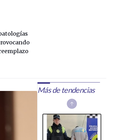
patologías
 provocando
 reemplazo
Más de tendencias
Previous slide