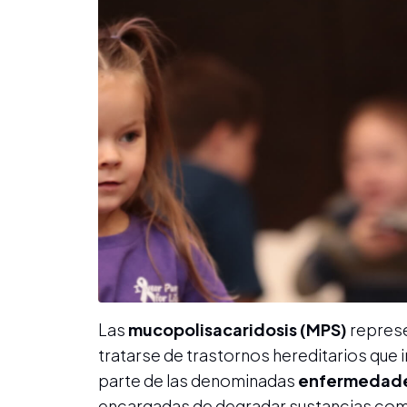
Las
mucopolisacaridosis (MPS)
represe
tratarse de trastornos hereditarios que
parte de las denominadas
enfermedade
encargadas de degradar sustancias comp