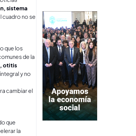
Next slide
n, sistema
l cuadro no se
DESTINO INCIERTO
Tras 15 denuncias por estafa
do que los
piramidal, Franco Alderete
pidió la quiebra de Lebrón
comunes de la
 otitis
ntegral y no
ara cambiar el
FIESTAS PATRONALES Y
REALIDAD SOCIAL
San Cayetano: la Iglesia
do que
advirtió sobre la falta de
elerar la
empleo y los pedidos de los