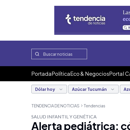
Portada
Política
Eco & Negocios
Portal 
Dólar hoy
Azúcar Tucumán
Az
TENDENCIA DE NOTICIAS
Tendencias
SALUD INFANTIL Y GENÉTICA
Alerta pediátrica: 