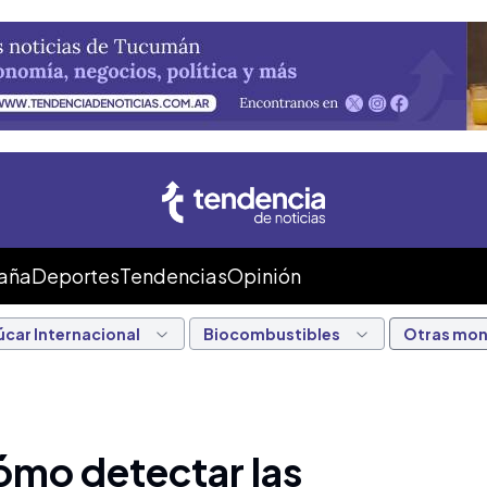
Caña
Deportes
Tendencias
Opinión
úcar Internacional
Biocombustibles
Otras mo
cómo detectar las