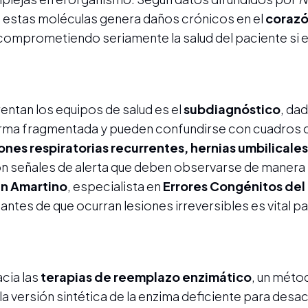
de estas moléculas genera daños crónicos en el
corazó
 comprometiendo seriamente la salud del paciente si e
ntan los equipos de salud es el
subdiagnóstico
, da
forma fragmentada y pueden confundirse con cuadros 
ones respiratorias recurrentes, hernias umbilicales,
n señales de alerta que deben observarse de manera i
n Amartino
, especialista en
Errores Congénitos del
antes de que ocurran lesiones irreversibles es vital p
acia las
terapias de reemplazo enzimático
, un méto
a versión sintética de la enzima deficiente para desac