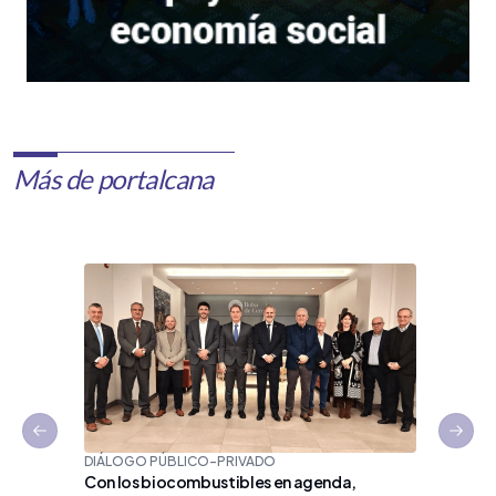
Más de portalcana
Previous slide
Next 
DIÁLOGO PÚBLICO-PRIVADO
Con los biocombustibles en agenda,