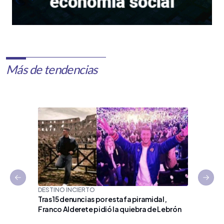
Más de tendencias
Previous slide
Next 
DESTINO INCIERTO
Tras 15 denuncias por estafa piramidal,
Franco Alderete pidió la quiebra de Lebrón
FIESTAS 