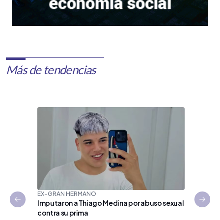
Más de tendencias
EX-GRAN HERMANO
Imputaron a Thiago Medina por abuso sexual
Previous slide
Next 
contra su prima