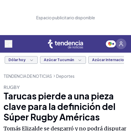
Espacio publicitario disponible
Dólar hoy
Azúcar Tucumán
Azúcar Internacional
TENDENCIA DE NOTICIAS
Deportes
RUGBY
Tarucas pierde a una pieza
clave para la definición del
Súper Rugby Américas
Tomás Elizalde se desgarró y no podrá disputar