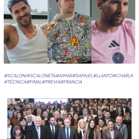
#
SCALONI
#
SCALONETA
#
AIMAR
#
SAMUEL
#
LLANTO
#
CHARLA
#
TÉCNICA
#
FINAL
#
PREVIA
#
FRANCIA