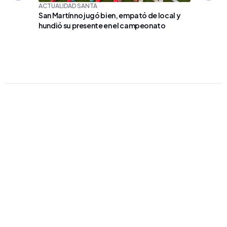
ACTUALIDAD SANTA
San Martín no jugó bien, empató de local y
hundió su presente en el campeonato
MURIÓ J
Lionel M
ceremon
algunos 