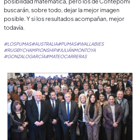
posibilidad matemática, pero los de Contepomi
buscarán, sobre todo, dejar la mejor imagen
posible. Y si los resultados acompañan, mejor
todavía.
#
LOSPUMAS
#
AUSTRALIA
#
PUMAS
#
WALLABIES
#
RUGBYCHAMPIONSHIP
#
JULIÁNMONTOYA
#
GONZALOGARCÍA
#
MATEOCARRERAS