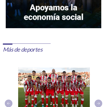
Más de deportes
Previous slide
Next 