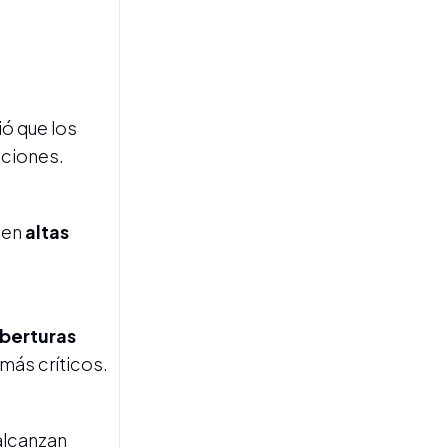
BARRIO EL SIFÓN
tió que los
Asaltaron a un policía, le
cciones.
gatillaron dos veces y le
robaron el arma
reglamentaria
nen
altas
berturas
 más críticos.
CASO FRANCO ALDERETE
"Habría que analizar si no es
una quiebra fraudulenta",
alcanzan
opinan los abogados que