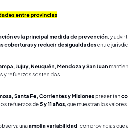
dades entre provincias
ación es la principal medida de prevención
, y advir
as coberturas y reducir desigualdades
entre jurisdi
Pampa, Jujuy, Neuquén, Mendoza y San Juan
mantie
as y refuerzos sostenidos.
osa, Santa Fe, Corrientes y Misiones
presentan
co
 los refuerzos de
5 y 11 años
, que muestran los valores
 observa una
amplia variabilidad
, con provincias que 