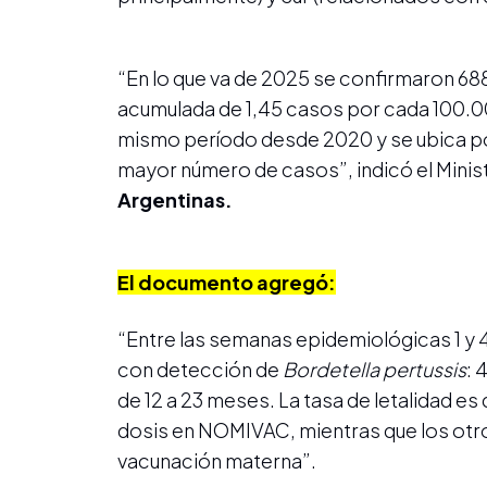
“En lo que va de 2025 se confirmaron 68
acumulada de 1,45 casos por cada 100.00
mismo período desde 2020 y se ubica por 
mayor número de casos”, indicó el Minist
Argentinas.
El documento agregó:
“Entre las semanas epidemiológicas 1 y 
con detección de
Bordetella pertussis
: 
de 12 a 23 meses. La tasa de letalidad e
dosis en NOMIVAC, mientras que los ot
vacunación materna”.