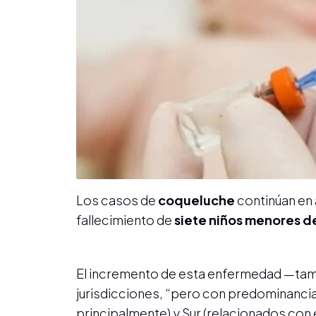
Los casos de
coqueluche
continúan en a
fallecimiento de
siete niños menores d
El incremento de esta enfermedad —ta
jurisdicciones, “pero con predominancia
principalmente) y Sur (relacionados con e