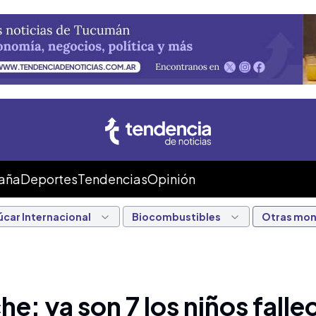
Caña
Deportes
Tendencias
Opinión
úcar Internacional
Biocombustibles
Otras mo
e: ya son 7 los niños falle