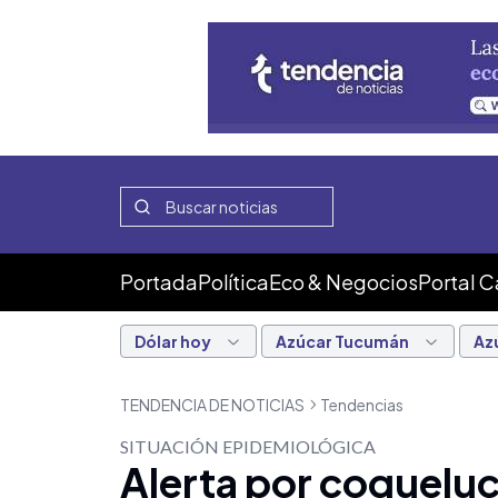
Portada
Política
Eco & Negocios
Portal 
Dólar hoy
Azúcar Tucumán
Az
TENDENCIA DE NOTICIAS
Tendencias
SITUACIÓN EPIDEMIOLÓGICA
Alerta por coqueluch