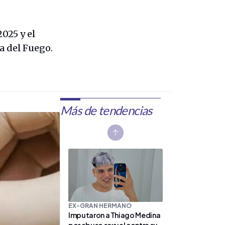
025 y el
a del Fuego.
Más de tendencias
Previous slide
EX-GRAN HERMANO
Imputaron a Thiago Medina
por abuso sexual contra su