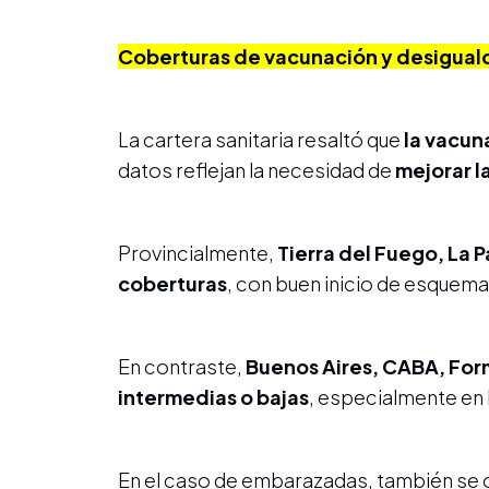
Coberturas de vacunación y desigual
La cartera sanitaria resaltó que
la vacun
datos reflejan la necesidad de
mejorar l
Provincialmente,
Tierra del Fuego, La 
coberturas
, con buen inicio de esquem
En contraste,
Buenos Aires, CABA, Form
intermedias o bajas
, especialmente en
En el caso de embarazadas, también se