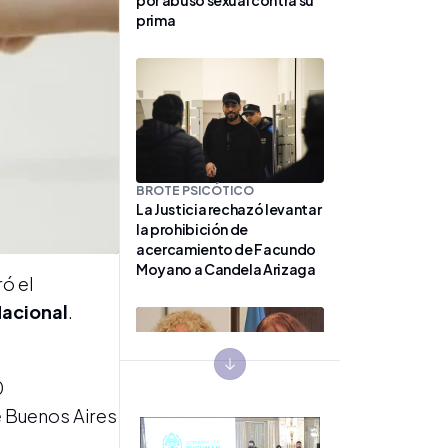
prima
BROTE PSICÓTICO
La Justicia rechazó levantar
la prohibición de
acercamiento de Facundo
Moyano a Candela Arizaga
ró el
Nacional
.
Next slide
0
e Buenos Aires
CAUSA FENTANILO
CONTAMINADO