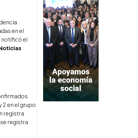
Dos ex-funcionarias
nacionales pagaron una
millonaria fianza para ser
liberadas
idencia
das en el
notificó el
Noticias
DETENIDAS Y LIBERADAS
confirmados
Intentaron ingresar
y 2 en el grupo
cocaína, marihuana y dos
celulares para un preso en
n registra
un bidón de lavandina
se registra