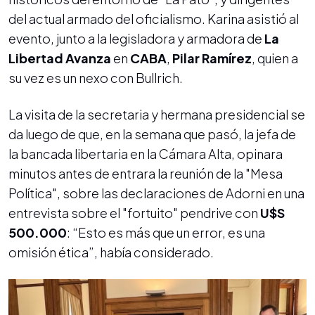
del actual armado del oficialismo. Karina
asistió al
evento, junto a la legisladora y armadora de
La
Libertad Avanza
en
CABA
,
Pilar Ramírez
, quien a
su vez es un nexo con Bullrich.
La visita de la secretaria y hermana presidencial se
da luego de que, en la semana que pasó, la jefa de
la bancada libertaria en la Cámara Alta, opinara
minutos antes de entrara la reunión de la "Mesa
Política", sobre las declaraciones de Adorni
en una
entrevista sobre el "fortuito" pendrive con
U$S
500.000
: “Esto es más que un error, es una
omisión ética”, había considerado.