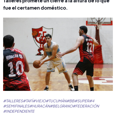
Talleres promete un cierre a la altura de lo que
fue el certamen doméstico.
#
TALLERES
#
TAFÍ
#
VIEJO
#
TUCUMÁN
#
BB
#
SUPER
#
4
#
SEMIFINALES
#
HURACÁN
#
BELGRANO
#
FEDERACIÓN
#
INDEPENDIENTE