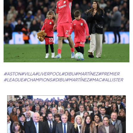
#
ASTON
#
VILLA
#
LIVERPOOL
#
DIBU
#
MARTÍNEZ
#
PREMIER
#
LEAGUE
#
CHAMPIONS
#
DIBU
#
MARTÍNEZ
#
MAC
#
ALLISTER