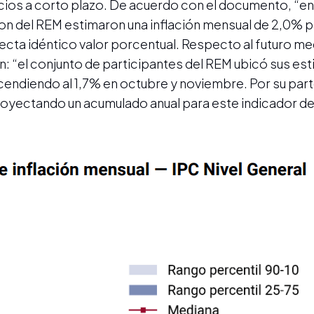
ios a corto plazo. De acuerdo con el documento, “en
on del REM estimaron una inflación mensual de 2,0% pa
ecta idéntico valor porcentual. Respecto al futuro med
: “el conjunto de participantes del REM ubicó sus es
ndiendo al 1,7% en octubre y noviembre. Por su parte,
proyectando un acumulado anual para este indicador d