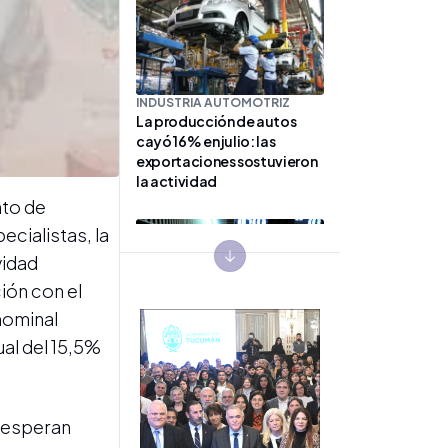
INDUSTRIA AUTOMOTRIZ
La producción de autos
cayó 16% en julio: las
exportaciones sostuvieron
la actividad
nto de
cialistas, la
vidad
Next slide
ión con el
nominal
INVERSIONES
ual del 15,5%
La Bolsa argentina bajó por
sexta rueda consecutiva y
el riesgo país tocó un
máximo desde junio
e esperan