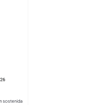
La inflación en la Ciudad de
Buenos Aires fue del 2,9%
en julio y cortó la tendencia
de desaceleración
MINERÍA EN SAN JUAN
El Gobierno autorizó una
obra eléctrica para
abastecer al proyecto
minero Josemaría–Filo del
Sol
ón sostenida