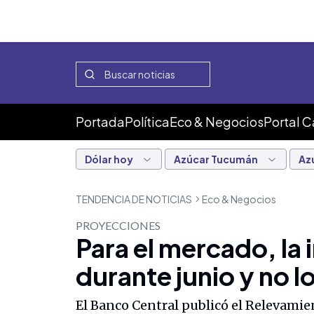
Portada
Política
Eco & Negocios
Portal 
Dólar hoy
Azúcar Tucumán
Az
TENDENCIA DE NOTICIAS
Eco & Negocios
PROYECCIONES
Para el mercado, la 
durante junio y no l
El Banco Central publicó el Relevamie