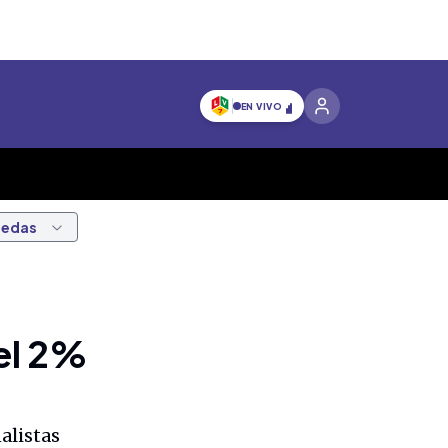
EN VIVO
nedas
 el 2%
alistas