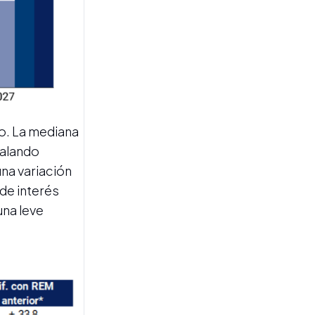
EMPLEO EN TUCUMÁN
ño. La mediana
Abad: "Hay que fomentar al
sector privado porque es el
calando
que genera trabajo
una variación
genuino"
de interés
una leve
TRANSPORTE AÉREO