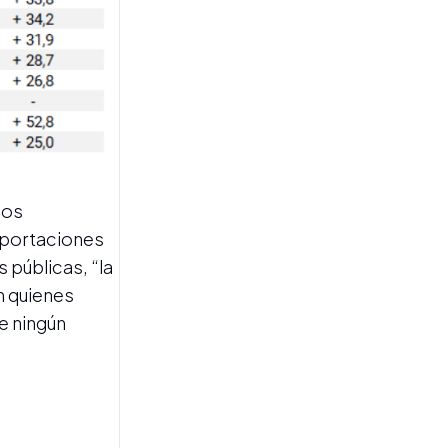
La ANAC simplificó el
ingreso de aerolíneas
extranjeras y agilizó el
reconocimiento de
certificados
internacionales
Los
xportaciones
 públicas, “la
n quienes
OBRA PÚBLICA
El Gobierno amplió el
e ningún
régimen para cancelar
deudas de obra pública e
incluyó obligaciones por
mantenimiento vial