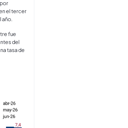
 por
n el tercer
l año.
DATOS DEL INDEC A JUNIO
La industria logra un leve
tre fue
respiro mensual mientras la
ntes del
construcción sufre un
fuerte traspié
una tasa de
ACTUALIZACIÓN TARIFARIA
Los tucumanos recibieron
facturas de electricidad
con subas que alcanzan
hasta el 44%