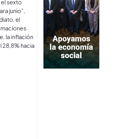
 el sexto
ra junio”,
iato, el
timaciones
 la inflación
el 28,8% hacia
CRUCE CON LA UIA
Caputo aclaró que no llamó
“tarados” a los industriales
y afirmó que sus críticas
apuntaban al modelo
económico anterior
INFLACIÓN EN CABA