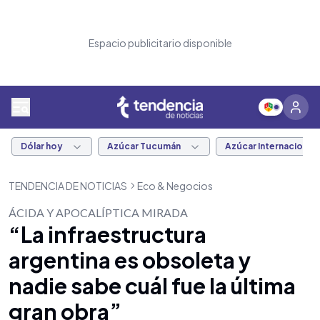
Espacio publicitario disponible
Dólar hoy
Azúcar Tucumán
Azúcar Internacional
TENDENCIA DE NOTICIAS
Eco & Negocios
ÁCIDA Y APOCALÍPTICA MIRADA
“La infraestructura
argentina es obsoleta y
nadie sabe cuál fue la última
gran obra”