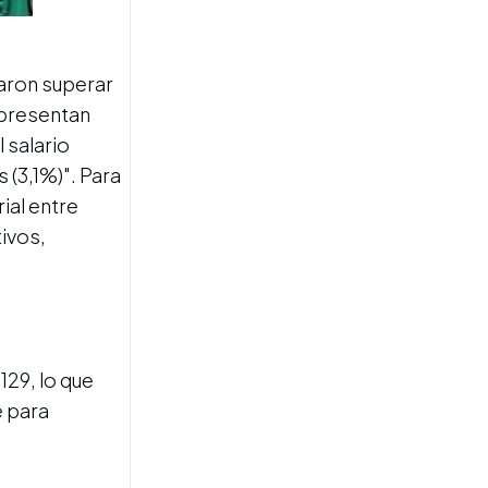
ECONÓMICO ACTUAL
El laberinto del
"crecimiento
desbalanceado" y el "techo
raron superar
de cristal" de la
productividad argentina
e presentan
 salario
(3,1%)". Para
ial entre
ivos,
BOLETÍN OFICIAL
El Gobierno endureció los
requisitos para registrar
29, lo que
automóviles y motos
clásicas
e para