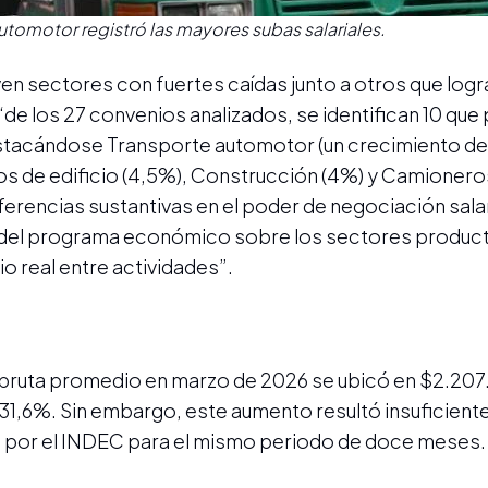
Automotor registró las mayores subas salariales.
en sectores con fuertes caídas junto a otros que log
ue “de los 27 convenios analizados, se identifican 10 qu
destacándose Transporte automotor (un crecimiento del
 de edificio (4,5%), Construcción (4%) y Camioneros 
diferencias sustantivas en el poder de negociación salar
l del programa económico sobre los sectores product
o real entre actividades”.
bruta promedio en marzo de 2026 se ubicó en $2.207.1
31,6%. Sin embargo, este aumento resultó insuficient
da por el INDEC para el mismo periodo de doce meses.