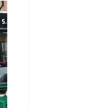
REFORMA Y CRÍTICA
"Para todos los tarados que
hablan de la industria: entre
2011 y 2023, cayó 10% a
pesar de los subsidios",
disparó Caputo
DESAFÍOS DEL MODELO