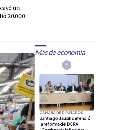
 cayó un
dió 20.000
Más de economía
Previous slide
CÁMARA DE DIPUTADOS
Santiago Bausili defendió
la reforma del BCRA:
“Combatir la inflación y