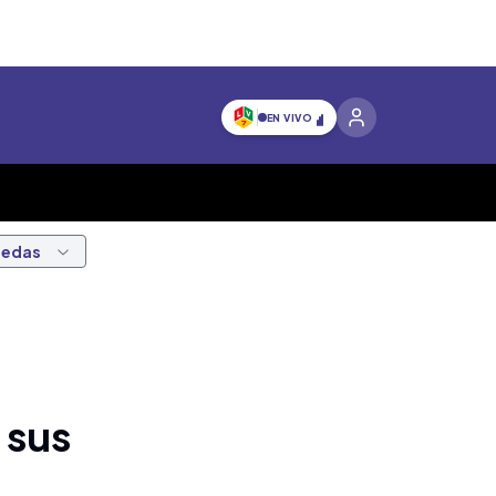
EN VIVO
nedas
 sus