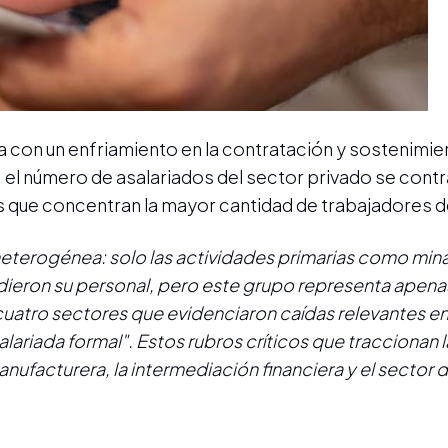
 con un enfriamiento en la contratación y sostenimien
, el número de asalariados del sector privado se contr
 que concentran la mayor cantidad de trabajadores de
 heterogénea: solo las actividades primarias como mina
ieron su personal, pero este grupo representa apenas
 cuatro sectores que evidenciaron caídas relevantes e
ariada formal". Estos rubros críticos que traccionan l
nufacturera, la intermediación financiera y el sector 