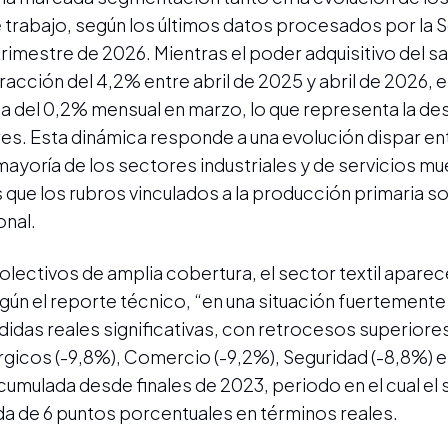
 trabajo, según los últimos datos procesados por la S
imestre de 2026. Mientras el poder adquisitivo del sa
acción del 4,2% entre abril de 2025 y abril de 2026, 
aja del 0,2% mensual en marzo, lo que representa la de
. Esta dinámica responde a una evolución dispar ent
mayoría de los sectores industriales y de servicios m
s que los rubros vinculados a la producción primaria s
onal.
colectivos de amplia cobertura, el sector textil apar
gún el reporte técnico, “en una situación fuertemente
idas reales significativas, con retrocesos superiore
úrgicos (-9,8%), Comercio (-9,2%), Seguridad (-8,8%) 
cumulada desde finales de 2023, periodo en el cual el 
a de 6 puntos porcentuales en términos reales.