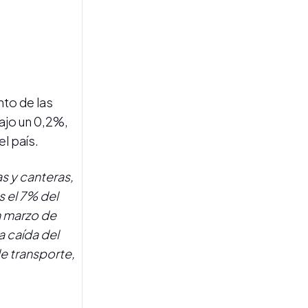
to de las
REUNIONES CLAVES
ajo un 0,2%,
El parate de las obras en el
l país.
Gasoducto Norte lleva a
Jaldo y a gobernadores del
NOA a gestionar garantías
s y canteras,
ante la Nación
 el 7% del
n marzo de
a caída del
de transporte,