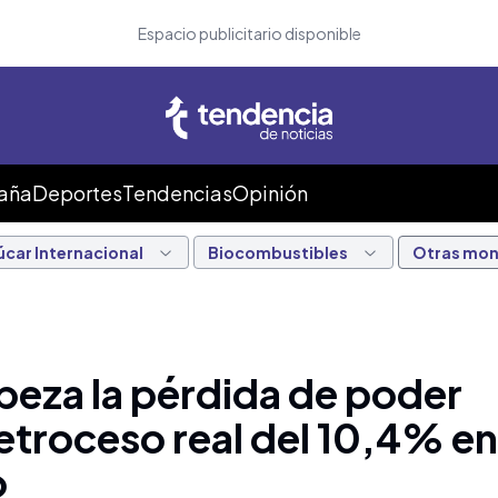
Espacio publicitario disponible
Caña
Deportes
Tendencias
Opinión
úcar Internacional
Biocombustibles
Otras mo
abeza la pérdida de poder
retroceso real del 10,4% en
o