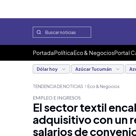
Portada
Política
Eco & Negocios
Portal 
Dólar hoy
Azúcar Tucumán
Az
TENDENCIA DE NOTICIAS
Eco & Negocios
EMPLEO E INGRESOS
El sector textil enc
adquisitivo con un 
salarios de conveni