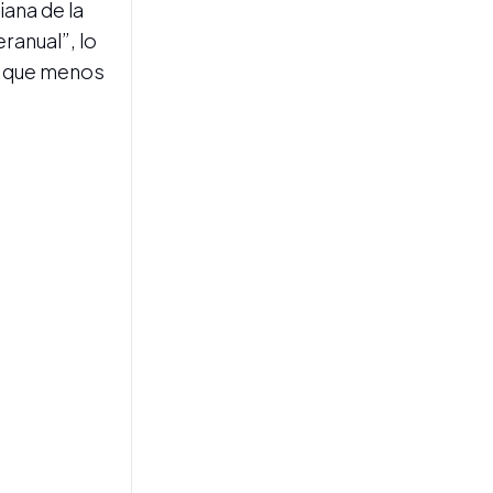
iana de la
ranual”, lo
es que menos
CRUCE POLÍTICO
Caputo cuestionó a Kicillof
tras sus diferencias con
Quintela por las
expropiaciones
POLÍTCA ECONÓMICA
El BCRA renovó el swap con
el Banco Popular de China
por 5 años