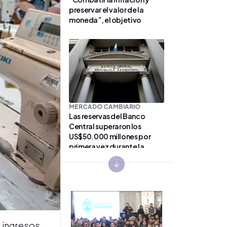
preservar el valor de la
moneda”, el objetivo
MERCADO CAMBIARIO
Las reservas del Banco
Central superaron los
US$50.000 millones por
primera vez durante la
gestión de Milei
Next slide
s ingresos