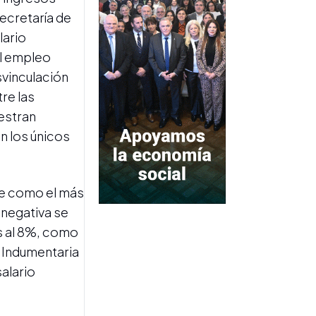
ecretaría de
MERCADOS
lario
Los activos argentinos
el empleo
cerraron en baja, el riesgo
svinculación
país volvió a superar los 425
puntos y las reservas del
re las
BCRA alcanzaron un nuevo
uestran
máximo desde 2019
on los únicos
ece como el más
 negativa se
s al 8%, como
e Indumentaria
CRÉDITO PARTIDO
Los préstamos en dólares
salario
avanzan y el financiamiento
en pesos sigue quieto