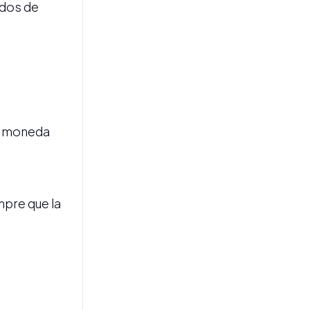
primera vez durante la
ados de
gestión de Milei
en moneda
MERCADOS
Los activos argentinos
cerraron en baja, el riesgo
país volvió a superar los 425
puntos y las reservas del
mpre que la
BCRA alcanzaron un nuevo
máximo desde 2019