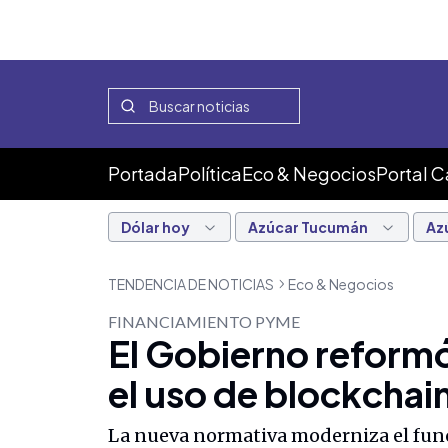
Portada
Política
Eco & Negocios
Portal 
Dólar hoy
Azúcar Tucumán
Az
TENDENCIA DE NOTICIAS
Eco & Negocios
FINANCIAMIENTO PYME
El Gobierno reformó 
el uso de blockchain
La nueva normativa moderniza el func