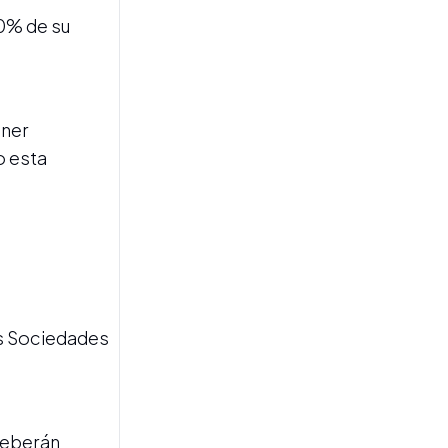
50% de su
CRÉDITO PARTIDO
Los préstamos en dólares
avanzan y el financiamiento
en pesos sigue quieto
ener
o esta
REFORMA Y CRÍTICA
"Para todos los tarados que
as Sociedades
hablan de la industria: entre
2011 y 2023, cayó 10% a
pesar de los subsidios",
disparó Caputo
 deberán