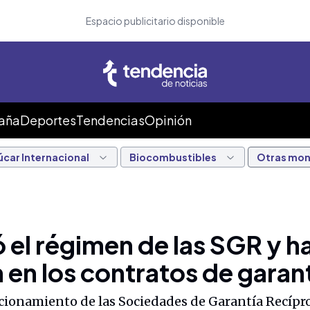
Espacio publicitario disponible
Caña
Deportes
Tendencias
Opinión
úcar Internacional
Biocombustibles
Otras mo
el régimen de las SGR y ha
 en los contratos de garan
ionamiento de las Sociedades de Garantía Recípro