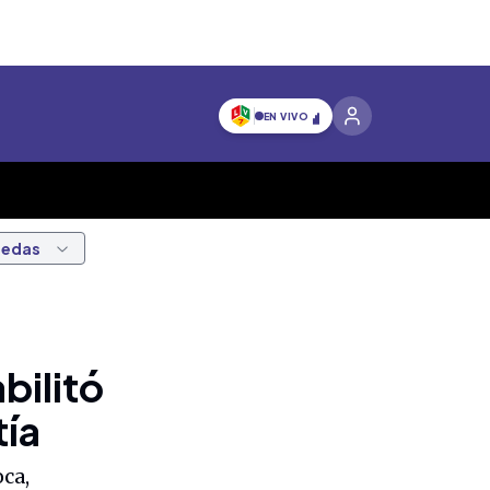
EN VIVO
nedas
bilitó
tía
ca,