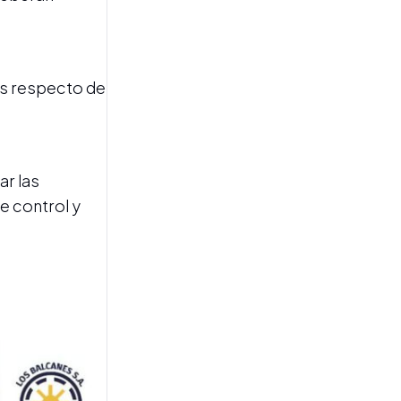
es respecto de
DESAFÍOS DEL MODELO
ECONÓMICO ACTUAL
El laberinto del
ar las
"crecimiento
desbalanceado" y el "techo
e control y
de cristal" de la
productividad argentina