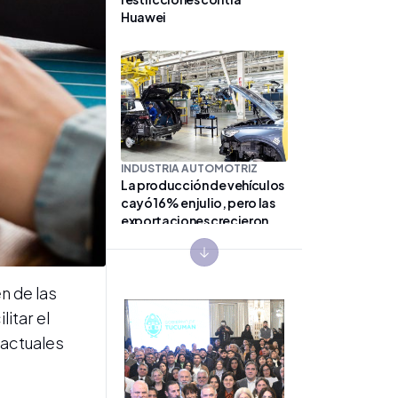
Huawei
INDUSTRIA AUTOMOTRIZ
La producción de vehículos
cayó 16% en julio, pero las
exportaciones crecieron
28,3%
Next slide
n de las
itar el
 actuales