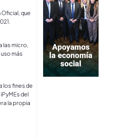
CONFLICTO PORTUARIO
El Gobierno suspendió la
Oficial, que
desregulación del
practicaje y acordó una
021.
rebaja tarifaria del 20%
a las micro,
n uso más
MERCADO INMOBILIARIO
 los fines de
Los alquileres en la Ciudad
MiPyMEs del
de Buenos Aires subieron
1,6% en julio y acumulan un
era la propia
alza del 17,5% en 2026