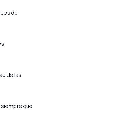
esos de
CÁMARA DE DIPUTADOS
Santiago Bausili defendió
la reforma del BCRA:
os
“Combatir la inflación y
preservar el valor de la
moneda”, el objetivo
ad de las
r, siempre que
MERCADO CAMBIARIO
Las reservas del Banco
Central superaron los
US$50.000 millones por