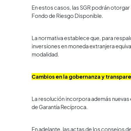
En estos casos, las SGR podrán otorgar 
Fondo de Riesgo Disponible.
La normativa establece que, para respa
inversiones en moneda extranjera equival
modalidad.
Cambios en la gobernanza y transpar
La resolución incorpora además nuevas e
de Garantía Recíproca.
En adelante, las actas de los consejos 