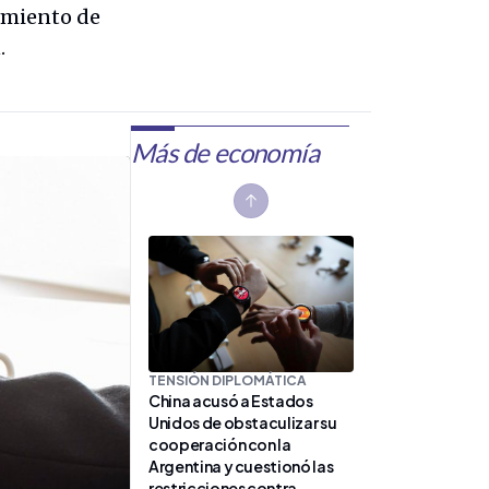
gamiento de
.
Más de economía
Previous slide
TENSIÓN DIPLOMÁTICA
China acusó a Estados
Unidos de obstaculizar su
cooperación con la
Argentina y cuestionó las
restricciones contra