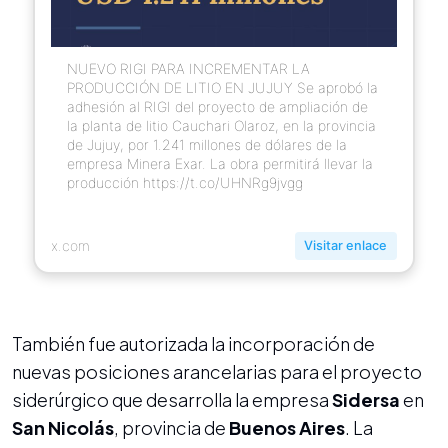
NUEVO RIGI PARA INCREMENTAR LA
PRODUCCIÓN DE LITIO EN JUJUY Se aprobó la
adhesión al RIGI del proyecto de ampliación de
la planta de litio Cauchari Olaroz, en la provincia
de Jujuy, por 1.241 millones de dólares de la
empresa Minera Exar. La obra permitirá llevar la
producción https://t.co/UHNRg9jvgg
x.com
Visitar enlace
También fue autorizada la incorporación de
nuevas posiciones arancelarias para el proyecto
siderúrgico que desarrolla la empresa
Sidersa
en
San Nicolás
, provincia de
Buenos Aires
. La