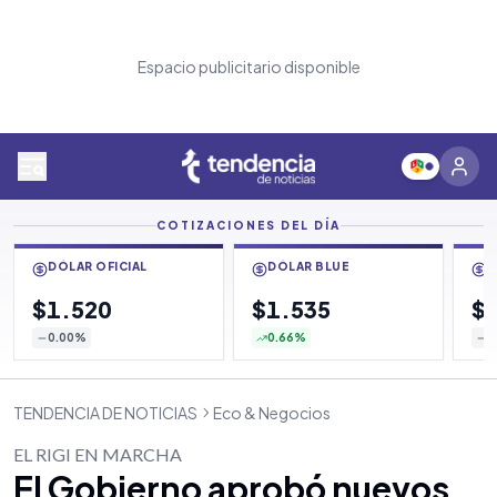
Espacio publicitario disponible
COTIZACIONES DEL DÍA
DÓLAR OFICIAL
DÓLAR BLUE
D
$1.520
$1.535
$
0.00
%
0.66
%
0
TENDENCIA DE NOTICIAS
Eco & Negocios
EL RIGI EN MARCHA
El Gobierno aprobó nuevos