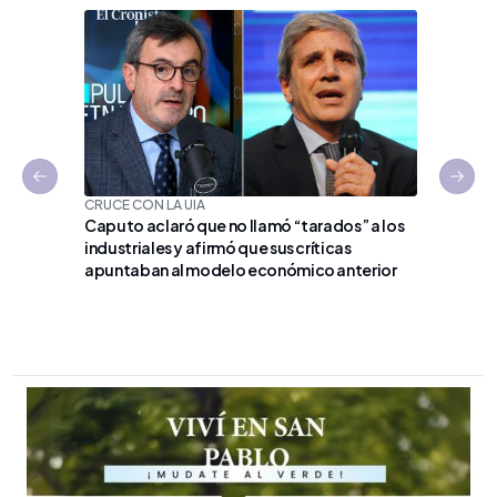
Previous slide
Next 
CRUCE CON LA UIA
Caputo aclaró que no llamó “tarados” a los
industriales y afirmó que sus críticas
EMPLEO 
apuntaban al modelo económico anterior
Abad: "
porque e