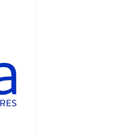
CRÉDITO PARTIDO
Los préstamos en dólares
avanzan y el financiamiento
en pesos sigue quieto
REFORMA Y CRÍTICA
"Para todos los tarados que
hablan de la industria: entre
2011 y 2023, cayó 10% a
pesar de los subsidios",
disparó Caputo