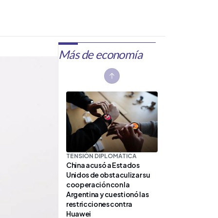
Más de economía
Previous slide
TENSIÓN DIPLOMÁTICA
China acusó a Estados
Unidos de obstaculizar su
cooperación con la
Argentina y cuestionó las
restricciones contra
Huawei