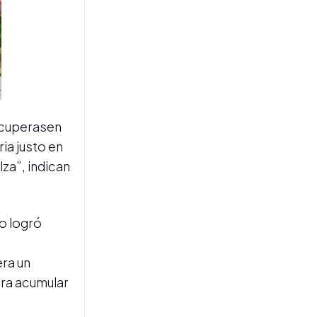
CÁMARA DE DIPUTADOS
Santiago Bausili defendió
la reforma del BCRA:
“Combatir la inflación y
preservar el valor de la
moneda”, el objetivo
ecuperasen
ia justo en
za”, indican
no logró
MERCADO CAMBIARIO
Las reservas del Banco
era un
Central superaron los
ara acumular
US$50.000 millones por
primera vez durante la
gestión de Milei