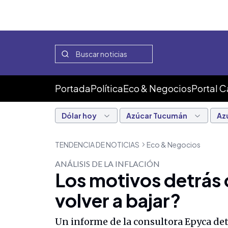
Portada
Política
Eco & Negocios
Portal 
Dólar hoy
Azúcar Tucumán
Az
TENDENCIA DE NOTICIAS
Eco & Negocios
ANÁLISIS DE LA INFLACIÓN
Los motivos detrás d
volver a bajar?
Un informe de la consultora Epyca detal