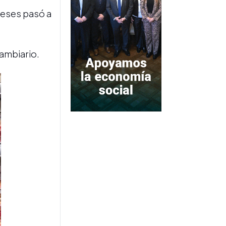
desregulación del
 meses pasó a
practicaje y acordó una
rebaja tarifaria del 20%
cambiario.
MERCADO INMOBILIARIO
Los alquileres en la Ciudad
de Buenos Aires subieron
1,6% en julio y acumulan un
alza del 17,5% en 2026