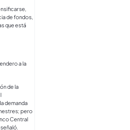
nsificarse,
cia de fondos,
as que está
MERCADOS
Los activos argentinos
endero a la
cerraron en baja, el riesgo
país volvió a superar los 425
puntos y las reservas del
BCRA alcanzaron un nuevo
ón de la
máximo desde 2019
l
 la demanda
emestres; pero
anco Central
 señaló.