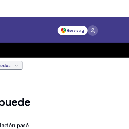
EN VIVO
nedas
 ¿puede
flación pasó