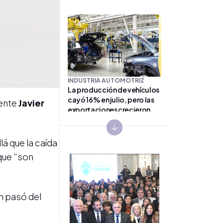
INDUSTRIA AUTOMOTRIZ
La producción de vehículos
cayó 16% en julio, pero las
dente
Javier
exportaciones crecieron
28,3%
Next slide
lá que la caída
 que “son
ón pasó del
CONFLICTO PORTUARIO
El Gobierno suspendió la