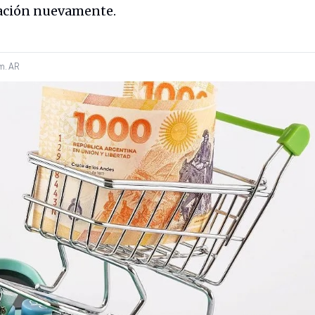
eración nuevamente.
m.
AR