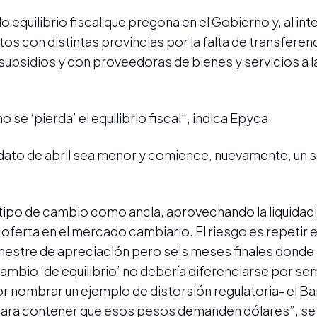
quilibrio fiscal que pregona en el Gobierno y, al inte
os con distintas provincias por la falta de transferen
subsidios y con proveedoras de bienes y servicios a l
 se ‘pierda’ el equilibrio fiscal”, indica Epyca.
 dato de abril sea menor y comience, nuevamente, un s
l tipo de cambio como ancla, aprovechando la liquidaci
ferta en el mercado cambiario. El riesgo es repetir e
estre de apreciación pero seis meses finales donde
 cambio ‘de equilibrio’ no debería diferenciarse por s
or nombrar un ejemplo de distorsión regulatoria- el B
 para contener que esos pesos demanden dólares”, se