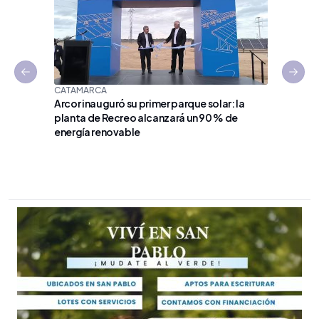
Previous slide
Next 
CATAMARCA
Arcor inauguró su primer parque solar: la
planta de Recreo alcanzará un 90 % de
EN VÍSPE
energía renovable
La indus
estrateg
universo